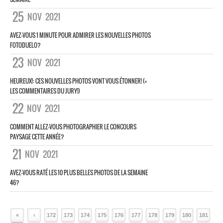
25
NOV
2021
AVEZ-VOUS 1 MINUTE POUR ADMIRER LES NOUVELLES PHOTOS
FOTODUELO?
23
NOV
2021
HEUREUX!: CES NOUVELLES PHOTOS VONT VOUS ÉTONNER! (+
LES COMMENTAIRES DU JURY!)
22
NOV
2021
COMMENT ALLEZ-VOUS PHOTOGRAPHIER LE CONCOURS
PAYSAGE CETTE ANNÉE?
21
NOV
2021
AVEZ-VOUS RATÉ LES 10 PLUS BELLES PHOTOS DE LA SEMAINE
46?
«
‹
172
173
174
175
176
177
178
179
180
181