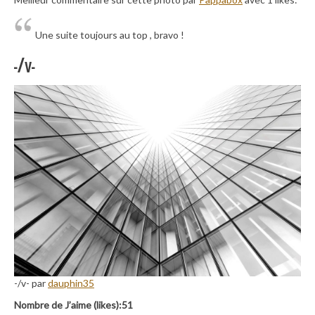
Une suite toujours au top , bravo !
-/v-
-/v- par
dauphin35
Nombre de J’aime (likes):51