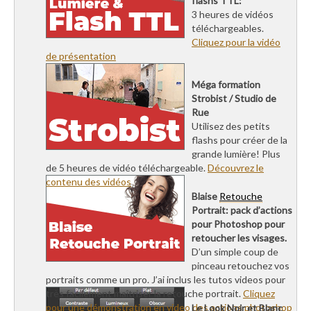
flashs TTL:
3 heures de vidéos
téléchargeables.
Cliquez pour la vidéo
de présentation
Méga formation
Strobist / Studio de
Rue
Utilisez des petits
flashs pour créer de la
grande lumière! Plus
de 5 heures de vidéo téléchargeable.
Découvrez le
contenu des vidéos
Blaise
Retouche
Portrait: pack d’actions
pour Photoshop pour
retoucher les visages.
D’un simple coup de
pinceau retouchez vos
portraits comme un pro. J’ai inclus les tutos videos pour
très facilement maîtriser la retouche portrait.
Cliquez
pour une démonstration en video des actions photoshop
Le Look Noir et Blanc