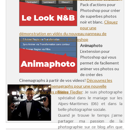
Pack d’actions pour
Photoshop pour créer
de superbes photos
noir et blanc.
Cliquez
pour une
démonstration en vidéo du nouveau panneau de
contrôle noir et blanc pour Photoshop
Animaphoto
L’extension pour
Photoshop qui vous
permet de facilement
animer vos photos ou
de créer des
Cinemagraphs à partir de vos videos!
Découvrez les
animagraphs et cinemagraphs pour une nouvelle
dimension pour vos photos
Blaise Fiedler
: Je suis photographe
spécialisé dans le mariage sur les
Alpes-Maritimes (06) et dans la
belle photographie sociale.
Quand je trouve le temps j’aime
partager ma passion de la
photographie sur ce blog afin que