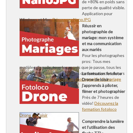
de +80% en poids sans
perte de qualité visible.
Application pour
Windows et Mac.
Découvrez NanoJPG
Réussir en
photographie de
mariage: mon système
et ma communication
aux mariés
Pour les photographes
pros: Tous mes
modèles d’emails, tous les appels que je passe, tous les
SMS, tous les meetings, tous les contrats avec les futurs
La formation fotoloco
mariés.
Découvrez Réussir en photographie de mariage
Drone de loisir :
j’apprends à piloter,
filmer et photographier
Près de 7 heures de
vidéo!
Découvrez la
formation fotoloco
Drone de Loisir
Comprendre la lumière
et l’utilisation des