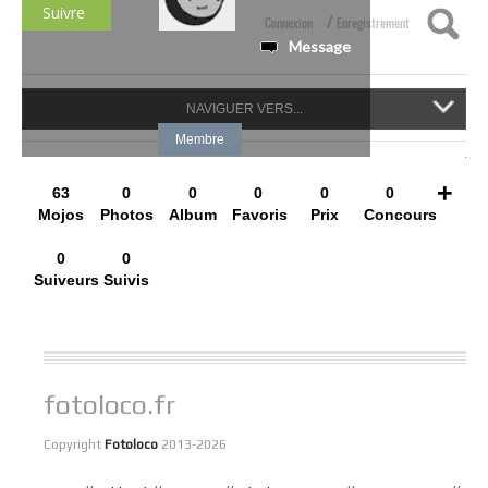
Suivre
/
Connexion
Enregistrement
Message
NAVIGUER VERS...
Membre
+
63
0
0
0
0
0
Mojos
Photos
Album
Favoris
Prix
Concours
0
0
Suiveurs
Suivis
fotoloco.fr
Copyright
Fotoloco
2013-2026