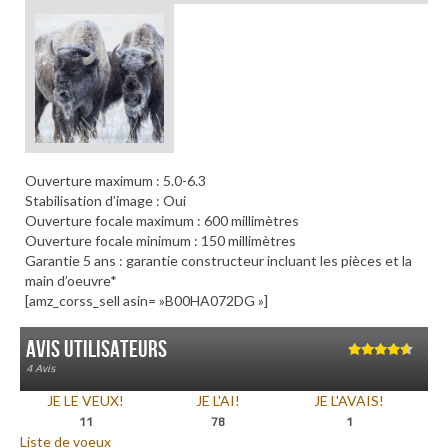
Ouverture maximum : 5.0-6.3
Stabilisation d’image : Oui
Ouverture focale maximum : 600 millimètres
Ouverture focale minimum : 150 millimètres
Garantie 5 ans : garantie constructeur incluant les pièces et la
main d’oeuvre*
[amz_corss_sell asin= »B00HA072DG »]
Avis utilisateurs
4.50
sur 5
4 Avis
JE LE VEUX!
JE L'AI!
JE L'AVAIS!
11
78
1
Liste de voeux