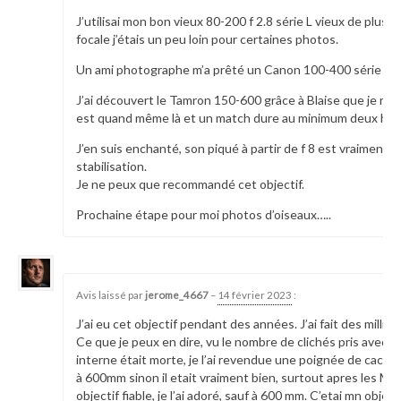
J’utilisai mon bon vieux 80-200 f 2.8 série L vieux de plus
focale j’étais un peu loin pour certaines photos.
Un ami photographe m’a prêté un Canon 100-400 série L. U
J’ai découvert le Tamron 150-600 grâce à Blaise que je reme
est quand même là et un match dure au minimum deux heure
J’en suis enchanté, son piqué à partir de f 8 est vraiment e
stabilisation.
Je ne peux que recommandé cet objectif.
Prochaine étape pour moi photos d’oiseaux…..
25892
Avis laissé par
jerome_4667
–
14 février 2023
:
J’ai eu cet objectif pendant des années. J’ai fait des millie
Ce que je peux en dire, vu le nombre de clichés pris avec, c’e
interne était morte, je l’ai revendue une poignée de cacahe
à 600mm sinon il etait vraiment bien, surtout apres les MA
objectif fiable, je l’ai adoré, sauf à 600 mm. C’etai mn object