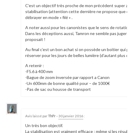
C’est un objectif très proche de mon précédent super zoom
stabilisation (attention cette dernière ne propose que de
débrayer en mode « filé » .
A noter aussi pour les canonistes que le sens de rotation 
Dans les déceptions aussi, Tamron ne semble pas juger uti
proposait !
Au final c’est un bon achat si on possède un boitier qui pe
réserver pour les jours de belles lumière (d’autant plus qu
A retenir :
-F5.6 à 400 mm
-Bague de zoom inversée par rapport a Canon
-Un 600mm de bonne qualité pour – de 1000€
-Pas de sac ou housse de transport
19118
Avis laissé par
ThFr
–
30 janvier 2016
:
Un très bon objectif.
La stabilisation est vraiment efficace : même si les résult