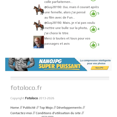
colle parfaitemen...
@Guy28190: Oui, mais il courait après
une femelle, alors j'ai pensé
5
au film avec de Fun...
@Guy28190: Mais, je n'ai pas voulu
mettre une bulle sur la photo,
4
j'ai choisi le titre.
Merci à toutes et tous pour vos
passages et avis
3
fotoloco.fr
Copyright
Fotoloco
2013-2026
//
//
//
//
Home
Publicité
Top Mojo
Développements
//
//
Contactez-moi
Conditions d'utilisation du site