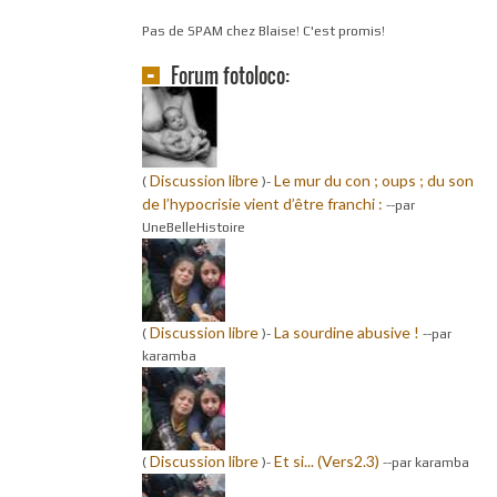
Pas de SPAM chez Blaise! C'est promis!
Forum fotoloco:
Discussion libre
Le mur du con ; oups ; du son
(
)-
de l’hypocrisie vient d’être franchi :
-
-par
UneBelleHistoire
Discussion libre
La sourdine abusive !
(
)-
-
-par
karamba
Discussion libre
Et si... (Vers2.3)
(
)-
-
-par karamba