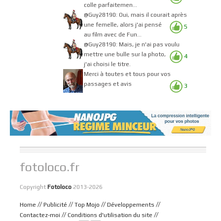
colle parfaitemen...
@Guy28190: Oui, mais il courait après
une femelle, alors j'ai pensé
5
au film avec de Fun...
@Guy28190: Mais, je n'ai pas voulu
mettre une bulle sur la photo,
4
j'ai choisi le titre.
Merci à toutes et tous pour vos
passages et avis
3
fotoloco.fr
Copyright
Fotoloco
2013-2026
//
//
//
//
Home
Publicité
Top Mojo
Développements
//
//
Contactez-moi
Conditions d'utilisation du site