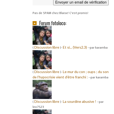
Pas de SPAM chez Blaise! C'est promis!
Forum fotoloco:
Discussion libre
Et si... (Vers2.3)
(
)-
-
-par karamba
Discussion libre
Le mur du con ; oups ; du son
(
)-
de l’hypocrisie vient d’être franchi :
-
-par karamba
Discussion libre
La sourdine abusive !
(
)-
-
-par
leo7523