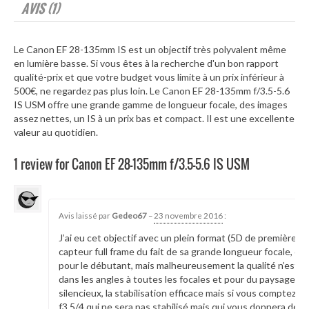
AVIS (1)
Le Canon EF 28-135mm IS est un objectif très polyvalent même
en lumière basse. Si vous êtes à la recherche d'un bon rapport
qualité-prix et que votre budget vous limite à un prix inférieur à
500€, ne regardez pas plus loin. Le Canon EF 28-135mm f/3.5-5.6
IS USM offre une grande gamme de longueur focale, des images
assez nettes, un IS à un prix bas et compact. Il est une excellente
valeur au quotidien.
1 review for Canon EF 28-135mm f/3.5-5.6 IS USM
21276
Avis laissé par
Gedeo67
–
23 novembre 2016
:
J’ai eu cet objectif avec un plein format (5D de première 
capteur full frame du fait de sa grande longueur focale, c’e
pour le débutant, mais malheureusement la qualité n’est 
dans les angles à toutes les focales et pour du paysage vou
silencieux, la stabilisation efficace mais si vous comptez 
f3.5/4 qui ne sera pas stabilisé mais qui vous donnera de b