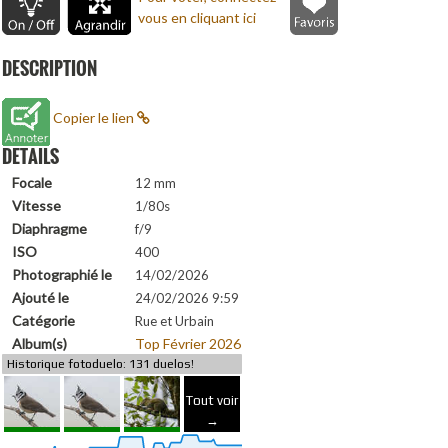
vous en cliquant ici
DESCRIPTION
Copier le lien
DETAILS
Focale
12 mm
Vitesse
1/80s
Diaphragme
f/9
ISO
400
Photographié le
14/02/2026
Ajouté le
24/02/2026 9:59
Catégorie
Rue et Urbain
Album(s)
Top Février 2026
Historique fotoduelo: 131 duelos!
Tout voir
→