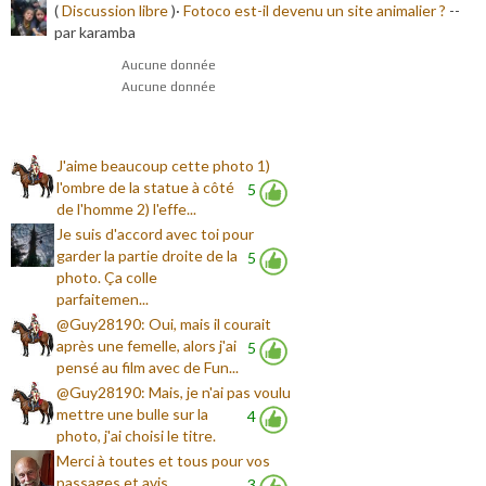
(
Discussion libre
)·
Fotoco est-il devenu un site animalier ?
-
-
par karamba
Aucune donnée
Aucune donnée
J'aime beaucoup cette photo 1)
l'ombre de la statue à côté
5
de l'homme 2) l'effe...
Je suis d'accord avec toi pour
garder la partie droite de la
5
photo. Ça colle
parfaitemen...
@Guy28190: Oui, mais il courait
après une femelle, alors j'ai
5
pensé au film avec de Fun...
@Guy28190: Mais, je n'ai pas voulu
mettre une bulle sur la
4
photo, j'ai choisi le titre.
Merci à toutes et tous pour vos
passages et avis
3