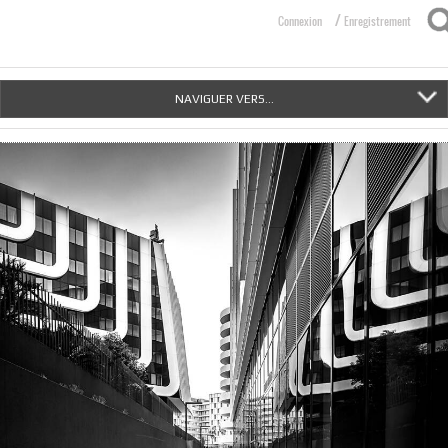
/
Connexion
Enregistrement
NAVIGUER VERS...