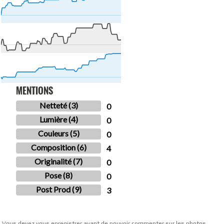
MENTIONS
Netteté (3)
0
Lumière (4)
0
Couleurs (5)
0
Composition (6)
4
Originalité (7)
0
Pose (8)
0
Post Prod (9)
3
Vous devez vous enregistrer avant de pouvoir commenter sur les photos.