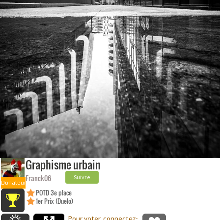
Graphisme urbain
Franck06
Suivre
Donateur
POTD 3e place
1er Prix (Duelo)
Pour voter, connectez-