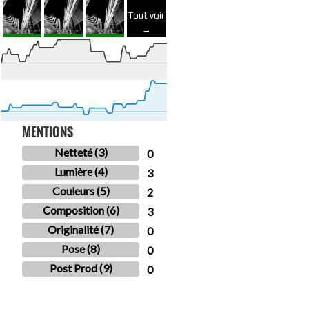
Tout voir
→
MENTIONS
Netteté (3)
0
Lumière (4)
3
Couleurs (5)
2
Composition (6)
3
Originalité (7)
0
Pose (8)
0
Post Prod (9)
0