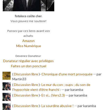
fotoloco coûte cher.
Vous pouvez me soutenir!
Passez par ces liens avant vos
achats:
Amazon
Miss Numérique
Devenez Donateur:
Donateur régulier avec privilèges
Faites un don ponctuel
(
Discussion libre
)·
Chronique d'une mort provoquée
-
- par
Martin33
(
Discussion libre
)·
Le mur du con ; oups ; du son de
l’hypocrisie vient d’être franchi :
-
- par karamba
(
Discussion libre
)·
Et si... (Vers2.3)
-
- par karamba
(
Discussion libre
)·
La sourdine abusive !
-
- par karamba