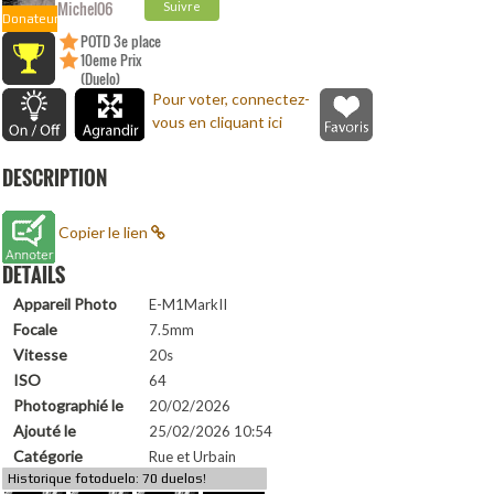
Michel06
Suivre
Donateur
POTD 3e place
10eme Prix
(Duelo)
Pour voter, connectez-
vous en cliquant ici
DESCRIPTION
Copier le lien
DETAILS
Appareil Photo
E-M1MarkII
Focale
7.5mm
Vitesse
20s
ISO
64
Photographié le
20/02/2026
Ajouté le
25/02/2026 10:54
Catégorie
Rue et Urbain
Historique fotoduelo: 70 duelos!