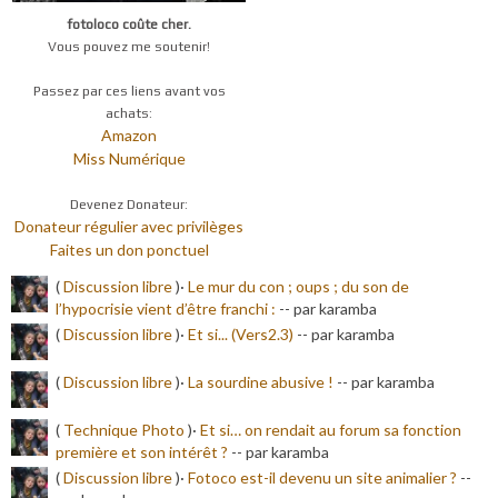
fotoloco coûte cher.
Vous pouvez me soutenir!
Passez par ces liens avant vos
achats:
Amazon
Miss Numérique
Devenez Donateur:
Donateur régulier avec privilèges
Faites un don ponctuel
(
Discussion libre
)·
Le mur du con ; oups ; du son de
l’hypocrisie vient d’être franchi :
-
- par karamba
(
Discussion libre
)·
Et si... (Vers2.3)
-
- par karamba
(
Discussion libre
)·
La sourdine abusive !
-
- par karamba
(
Technique Photo
)·
Et si… on rendait au forum sa fonction
première et son intérêt ?
-
- par karamba
(
Discussion libre
)·
Fotoco est-il devenu un site animalier ?
-
-