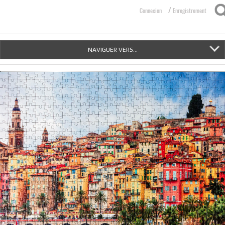
/
Connexion
Enregistrement
NAVIGUER VERS...