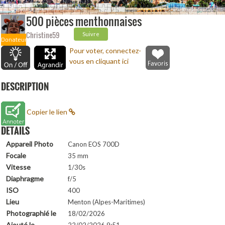
500 pièces menthonnaises
Christine59
Suivre
Donateur
Pour voter, connectez-
vous en cliquant ici
DESCRIPTION
Copier le lien
DETAILS
Appareil Photo
Canon EOS 700D
Focale
35 mm
Vitesse
1/30s
Diaphragme
f/5
ISO
400
Lieu
Menton (Alpes-Maritimes)
Photographié le
18/02/2026
Ajouté le