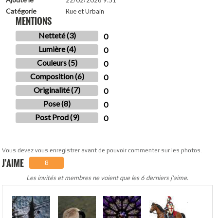
22/02/2026 9:51
Catégorie
Rue et Urbain
MENTIONS
Netteté (3)
0
Lumière (4)
0
Couleurs (5)
0
Composition (6)
0
Originalité (7)
0
Pose (8)
0
Post Prod (9)
0
Vous devez vous enregistrer avant de pouvoir commenter sur les photos.
J'AIME
8
Les invités et membres ne voient que les 6 derniers j'aime.
.