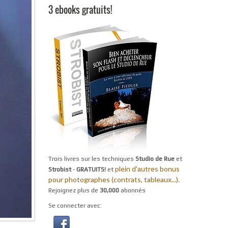
3 ebooks gratuits!
Trois livres sur les techniques
Studio de Rue
et
plein d'autres bonus
Strobist
-
GRATUITS!
et
pour photographes (contrats, tableaux...).
Rejoignez plus de
30,000
abonnés
Se connecter avec: