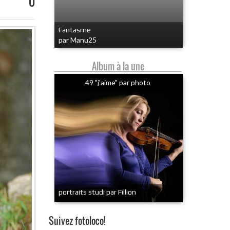
0
Fantasme
par Manu25
Album à la une
49 "j'aime" par photo
portraits studi par Fillion
Suivez fotoloco!