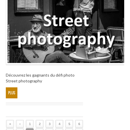
Découvrez les gagnants du défi photo
Street photography
PLUS
«
‹
1
2
3
4
5
6