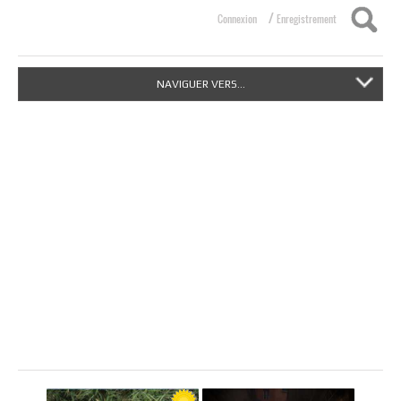
/
Connexion
Enregistrement
NAVIGUER VERS...