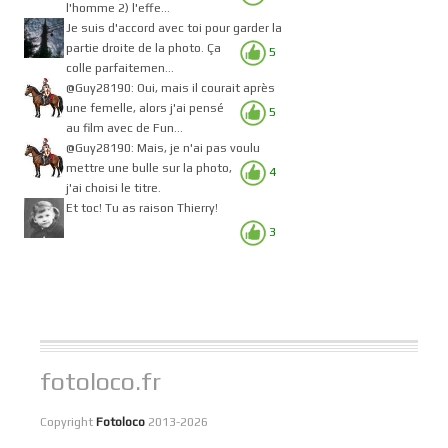
l'homme 2) l'effe...
Je suis d'accord avec toi pour garder la
partie droite de la photo. Ça
5
colle parfaitemen...
@Guy28190: Oui, mais il courait après
une femelle, alors j'ai pensé
5
au film avec de Fun...
@Guy28190: Mais, je n'ai pas voulu
mettre une bulle sur la photo,
4
j'ai choisi le titre.
Et toc! Tu as raison Thierry!
3
fotoloco.fr
Copyright
Fotoloco
2013-2026