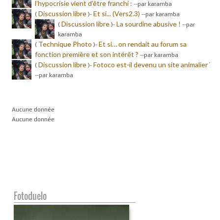
l’hypocrisie vient d’être franchi :
-
-par karamba
Discussion libre
Et si... (Vers2.3)
(
)-
-
-par karamba
Discussion libre
La sourdine abusive !
(
)-
-
-par
karamba
Technique Photo
Et si… on rendait au forum sa
(
)-
fonction première et son intérêt ?
-
-par karamba
Discussion libre
Fotoco est-il devenu un site animalier ?
(
)-
-
-par karamba
Aucune donnée
Aucune donnée
Fotoduelo