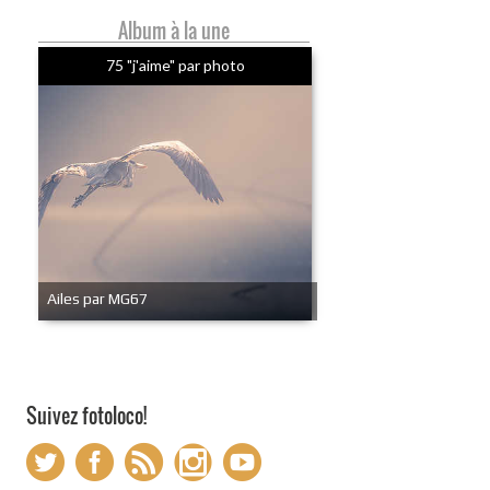
Album à la une
75 "j'aime" par photo
Ailes par MG67
Suivez fotoloco!