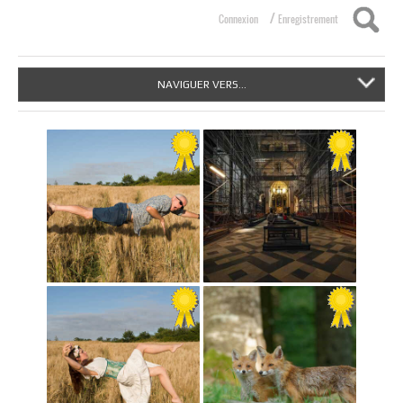
/
Connexion
Enregistrement
NAVIGUER VERS...