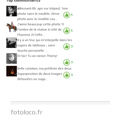
@Bernard-06: apn sur trépied, 1ere
photo sans le modèle, 2ème
5
photo avec le modèle cou...
J'aime beaucoup cette photo 1)
l'ombre de la statue à côté de
5
l'homme 2) l'effe...
Il y a un truc qui m'interpelle dans les
copies de tableaux , sans
3
touche personelle. ...
Et toc! Tu as raison Thierry!
3
Belle création, ma préférée des deux.
Superposition de deux images
3
détourées ou supp...
fotoloco.fr