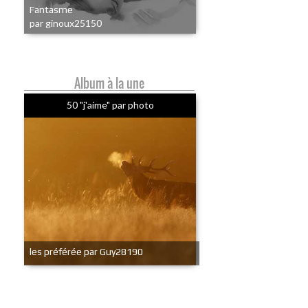
Fantasme
par ginoux25150
Album à la une
50 "j'aime" par photo
les préférée par Guy28190