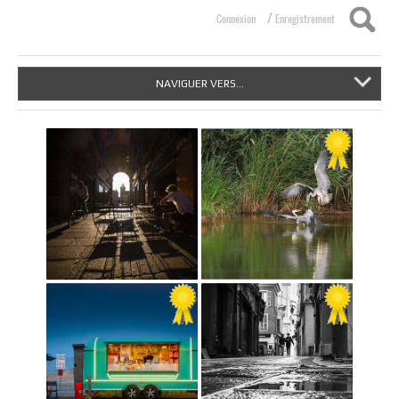
/
Connexion
Enregistrement
NAVIGUER VERS...