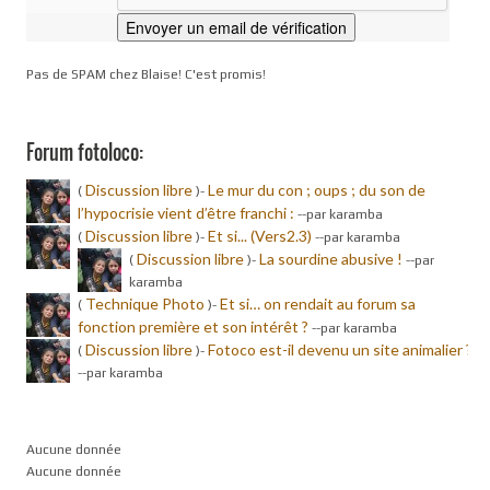
Pas de SPAM chez Blaise! C'est promis!
Forum fotoloco:
Discussion libre
Le mur du con ; oups ; du son de
(
)-
l’hypocrisie vient d’être franchi :
-
-par karamba
Discussion libre
Et si... (Vers2.3)
(
)-
-
-par karamba
Discussion libre
La sourdine abusive !
(
)-
-
-par
karamba
Technique Photo
Et si… on rendait au forum sa
(
)-
fonction première et son intérêt ?
-
-par karamba
Discussion libre
Fotoco est-il devenu un site animalier ?
(
)-
-
-par karamba
Aucune donnée
Aucune donnée