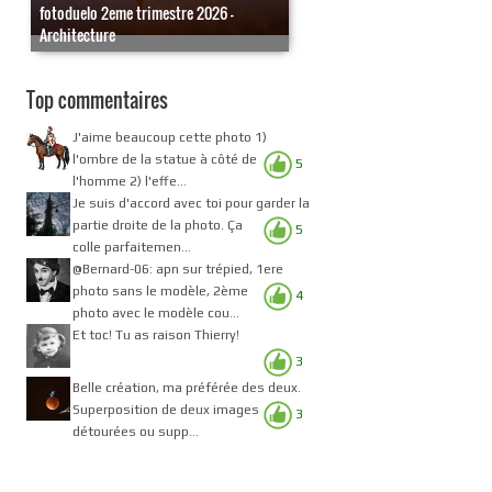
fotoduelo 2eme trimestre 2026 -
Architecture
Top commentaires
J'aime beaucoup cette photo 1)
l'ombre de la statue à côté de
5
l'homme 2) l'effe...
Je suis d'accord avec toi pour garder la
partie droite de la photo. Ça
5
colle parfaitemen...
@Bernard-06: apn sur trépied, 1ere
photo sans le modèle, 2ème
4
photo avec le modèle cou...
Et toc! Tu as raison Thierry!
3
Belle création, ma préférée des deux.
Superposition de deux images
3
détourées ou supp...