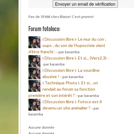
Pas de SPAM chez Blaise! C'est promis!
Forum fotoloco:
Discussion libre
Le mur du con ;
(
)-
oups ; du son de l’hypocrisie vient
d’être franchi :
-
-par karamba
Discussion libre
Et si... (Vers2.3)
(
)-
-
-par karamba
Discussion libre
La sourdine
(
)-
abusive !
-
-par karamba
Technique Photo
Et si… on
(
)-
rendait au forum sa fonction
première et son intérêt ?
-
-par karamba
Discussion libre
Fotoco est-il
(
)-
devenu un site animalier ?
-
-par
karamba
Aucune donnée
Aucune donnée