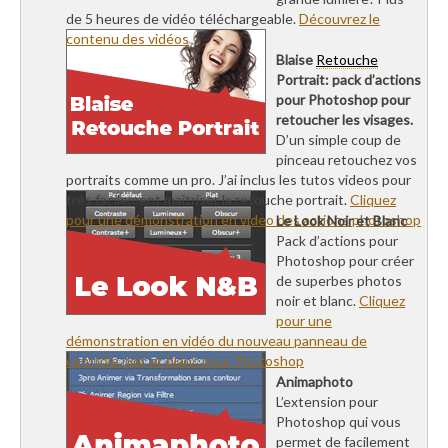
de 5 heures de vidéo téléchargeable.
Découvrez le
contenu des vidéos
Blaise
Retouche
Portrait: pack d’actions
pour Photoshop pour
retoucher les visages.
D’un simple coup de
pinceau retouchez vos
portraits comme un pro. J’ai inclus les tutos videos pour
très facilement maîtriser la retouche portrait.
Cliquez
pour une démonstration en video des actions photoshop
Le Look Noir et Blanc
Pack d’actions pour
Photoshop pour créer
de superbes photos
noir et blanc.
Cliquez
pour une
démonstration en vidéo du nouveau panneau de
contrôle noir et blanc pour Photoshop
Animaphoto
L’extension pour
Photoshop qui vous
permet de facilement