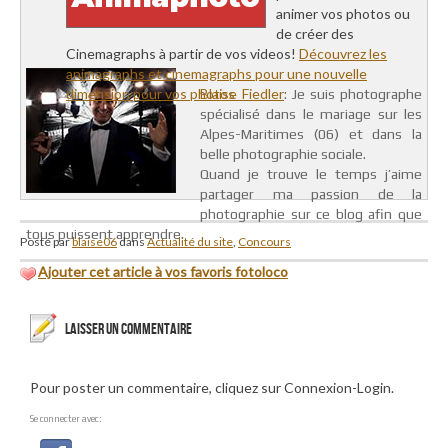
animer vos photos ou
de créer des
Cinemagraphs à partir de vos videos!
Découvrez les
animagraphs et cinemagraphs pour une nouvelle
dimension pour vos photos
Blaise Fiedler
: Je suis photographe
spécialisé dans le mariage sur les
Alpes-Maritimes (06) et dans la
belle photographie sociale.
Quand je trouve le temps j’aime
partager ma passion de la
photographie sur ce blog afin que
tous puissent apprendre.
Posté par
blaise06
dans
Actualité du site
,
Concours
Ajouter cet article à vos favoris fotoloco
LAISSER UN COMMENTAIRE
Pour poster un commentaire, cliquez sur Connexion-Login.
Se connecter avec: