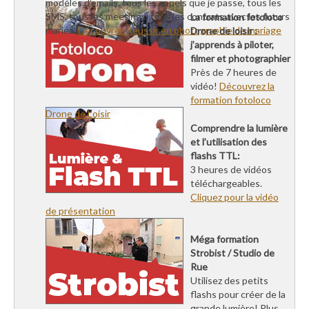
modèles d’emails, tous les appels que je passe, tous les
SMS, tous les meetings, tous les contrats avec les futurs
La formation fotoloco
mariés.
Découvrez Réussir en photographie de mariage
Drone de loisir :
j’apprends à piloter,
filmer et photographier
Près de 7 heures de
vidéo!
Découvrez la
formation fotoloco
Drone de Loisir
Comprendre la lumière
et l’utilisation des
flashs TTL:
3 heures de vidéos
téléchargeables.
Cliquez pour la vidéo
de présentation
Méga formation
Strobist / Studio de
Rue
Utilisez des petits
flashs pour créer de la
grande lumière! Plus