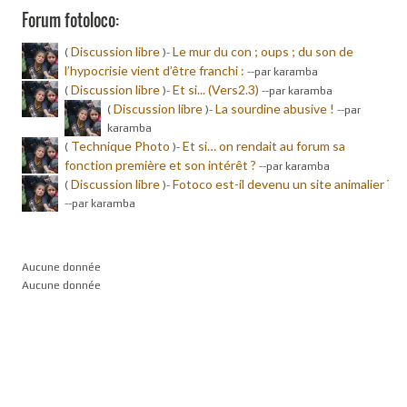
Forum fotoloco:
Discussion libre
Le mur du con ; oups ; du son de
(
)-
l’hypocrisie vient d’être franchi :
-
-par karamba
Discussion libre
Et si... (Vers2.3)
(
)-
-
-par karamba
Discussion libre
La sourdine abusive !
(
)-
-
-par
karamba
Technique Photo
Et si… on rendait au forum sa
(
)-
fonction première et son intérêt ?
-
-par karamba
Discussion libre
Fotoco est-il devenu un site animalier ?
(
)-
-
-par karamba
Aucune donnée
Aucune donnée