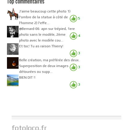
Top commentaires
J'aime beaucoup cette photo 1)
l'ombre de la statue à côté de
5
l'homme 2) l'effe...
@Bernard-06: apn sur trépied, 1ere
photo sans le modèle, 2ème
4
photo avec le modèle cou...
Et toc! Tu as raison Thierry!
3
Belle création, ma préférée des deux.
Superposition de deux images
3
détourées ou supp...
BIEN DIT !!
3
fotoloco.fr