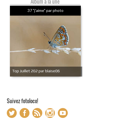
Album à la une
37 "j'aime" par photo
Top Juillet 202 par blaise06
Suivez fotoloco!