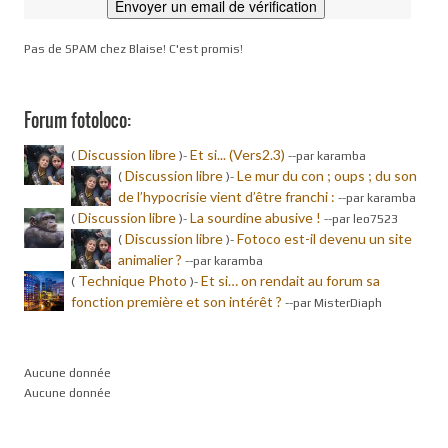
Pas de SPAM chez Blaise! C'est promis!
Forum fotoloco:
Discussion libre
Et si... (Vers2.3)
(
)-
-
-par karamba
Discussion libre
Le mur du con ; oups ; du son
(
)-
de l’hypocrisie vient d’être franchi :
-
-par karamba
Discussion libre
La sourdine abusive !
(
)-
-
-par leo7523
Discussion libre
Fotoco est-il devenu un site
(
)-
animalier ?
-
-par karamba
Technique Photo
Et si… on rendait au forum sa
(
)-
fonction première et son intérêt ?
-
-par MisterDiaph
Aucune donnée
Aucune donnée