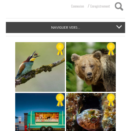
/
Connexion
Enregistrement
NAVIGUER VERS...