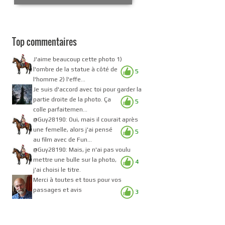
Top commentaires
J'aime beaucoup cette photo 1)
l'ombre de la statue à côté de
5
l'homme 2) l'effe...
Je suis d'accord avec toi pour garder la
partie droite de la photo. Ça
5
colle parfaitemen...
@Guy28190: Oui, mais il courait après
une femelle, alors j'ai pensé
5
au film avec de Fun...
@Guy28190: Mais, je n'ai pas voulu
mettre une bulle sur la photo,
4
j'ai choisi le titre.
Merci à toutes et tous pour vos
passages et avis
3