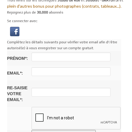
Trois livres sur les techniques
Studio de Rue
et
Strobist
-
GRATUITS!
et
plein d'autres bonus pour photographes (contrats, tableaux...).
Rejoignez plus de
30,000
abonnés
Se connecter avec:
Complétez les détails suivants pour vérifier votre email afin d\'être
autorisé(e) à vous enregistrer sur un compte gratuit.
PRÉNOM*:
EMAIL*:
RE-SAISIE
VOTRE
EMAIL*: