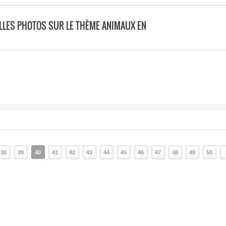
LLES PHOTOS SUR LE THÈME ANIMAUX EN
38
39
40
41
42
43
44
45
46
47
48
49
50