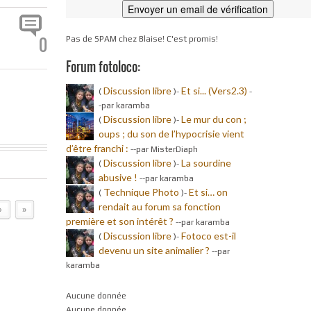
0
Pas de SPAM chez Blaise! C'est promis!
Forum fotoloco:
Discussion libre
Et si... (Vers2.3)
(
)-
-
-par karamba
Discussion libre
Le mur du con ;
(
)-
oups ; du son de l’hypocrisie vient
d’être franchi :
-
-par MisterDiaph
Discussion libre
La sourdine
(
)-
abusive !
-
-par karamba
Technique Photo
Et si… on
(
)-
rendait au forum sa fonction
›
»
première et son intérêt ?
-
-par karamba
Discussion libre
Fotoco est-il
(
)-
devenu un site animalier ?
-
-par
karamba
Aucune donnée
Aucune donnée