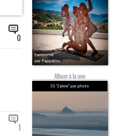
0
Fantasme
par Pappabox
Album à la une
55 "j'aime" par photo
1