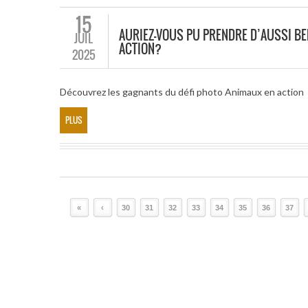
15
AURIEZ-VOUS PU PRENDRE D’AUSSI BE
JUIL
ACTION?
2025
Découvrez les gagnants du défi photo Animaux en action
PLUS
«
‹
30
31
32
33
34
35
36
37