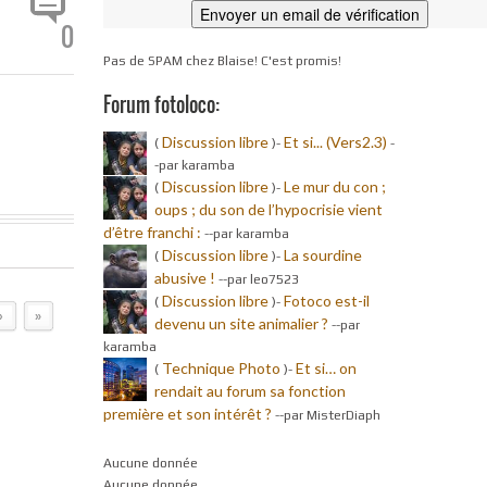
0
Pas de SPAM chez Blaise! C'est promis!
Forum fotoloco:
s
Discussion libre
Et si... (Vers2.3)
(
)-
-
-par karamba
Discussion libre
Le mur du con ;
(
)-
oups ; du son de l’hypocrisie vient
d’être franchi :
-
-par karamba
Discussion libre
La sourdine
(
)-
abusive !
-
-par leo7523
Discussion libre
Fotoco est-il
(
)-
›
»
devenu un site animalier ?
-
-par
karamba
Technique Photo
Et si… on
(
)-
rendait au forum sa fonction
première et son intérêt ?
-
-par MisterDiaph
Aucune donnée
Aucune donnée