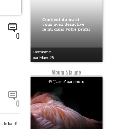
0
Fantasme
par Manu25
Album à la une
49 "j'aime" par photo
0
t le lundi