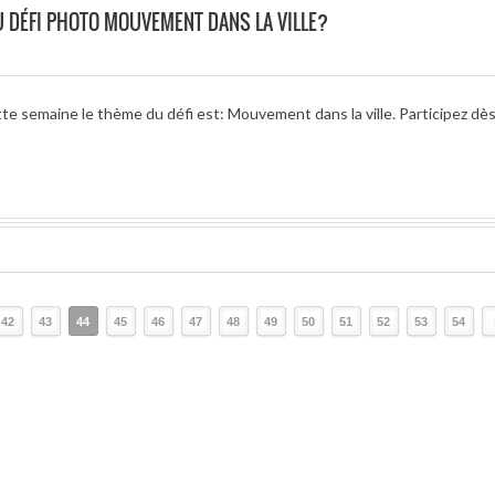
 DÉFI PHOTO MOUVEMENT DANS LA VILLE?
te semaine le thème du défi est: Mouvement dans la ville. Participez dè
42
43
44
45
46
47
48
49
50
51
52
53
54