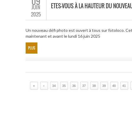
09
ETES-VOUS À LA HAUTEUR DU NOUVEAU
JUIN
2025
Un nouveau défi photo est ouvert à tous sur fotoloco. Cet
maintenant et avant le lundi 16 juin 2025
PLUS
«
‹
34
35
36
37
38
39
40
41