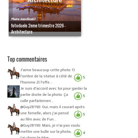
fotoduelo 2eme trimestre 2026 -
Architecture
Top commentaires
J'aime beaucoup cette photo 1)
l'ombre de la statue à côté de
5
l'homme 2) l'effe...
Je suis d'accord avec toi pour garder la
partie droite de la photo. Ça
5
colle parfaitemen...
@Guy28190: Oui, mais il courait après
une femelle, alors j'ai pensé
5
au film avec de Fun...
@Guy28190: Mais, je n'ai pas voulu
mettre une bulle sur la photo,
4
j'ai choisi le titre.