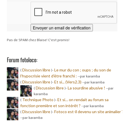
Pas de SPAM chez Blaise! C'est promis!
Forum fotoloco:
Discussion libre
Le mur du con ; oups ; du son de
(
)-
l’hypocrisie vient d’être franchi :
-
-par karamba
Discussion libre
Et si... (Vers2.3)
(
)-
-
-par karamba
Discussion libre
La sourdine abusive !
(
)-
-
-par
karamba
Technique Photo
Et si… on rendait au forum sa
(
)-
fonction première et son intérêt ?
-
-par karamba
Discussion libre
Fotoco est-il devenu un site animalier ?
(
)-
-
-par karamba