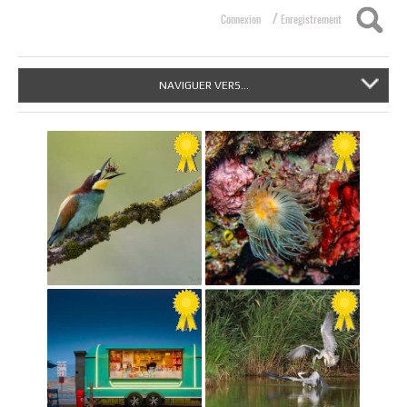
/
Connexion
Enregistrement
NAVIGUER VERS...