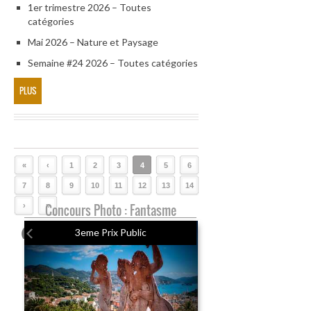
1er trimestre 2026 – Toutes
catégories
Mai 2026 – Nature et Paysage
Semaine #24 2026 – Toutes catégories
PLUS
«
‹
1
2
3
4
5
6
7
8
9
10
11
12
13
14
›
Concours Photo : Fantasme
»
3eme Prix Public