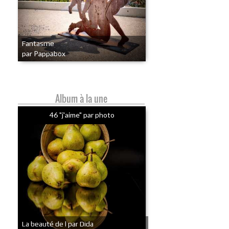
Fantasme
par Pappabox
Album à la une
46 "j'aime" par photo
La beauté de l par Dida