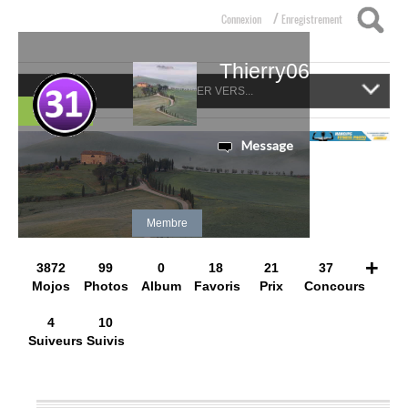
/
Connexion
Enregistrement
Thierry06
NAVIGUER VERS...
Suivre
Message
Membre
+
3872
99
0
18
21
37
Mojos
Photos
Album
Favoris
Prix
Concours
4
10
Suiveurs
Suivis