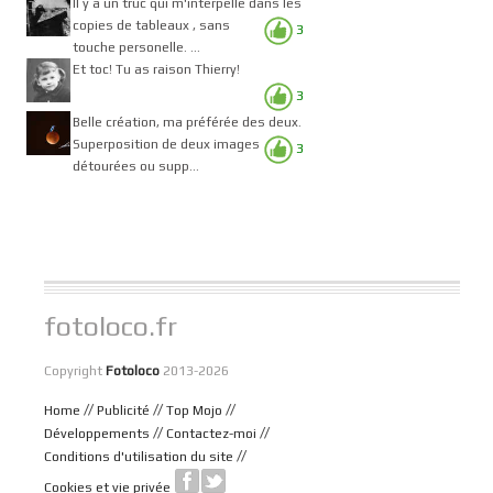
Il y a un truc qui m'interpelle dans les
copies de tableaux , sans
3
touche personelle. ...
Et toc! Tu as raison Thierry!
3
Belle création, ma préférée des deux.
Superposition de deux images
3
détourées ou supp...
fotoloco.fr
Copyright
Fotoloco
2013-2026
//
//
//
Home
Publicité
Top Mojo
//
//
Développements
Contactez-moi
//
Conditions d'utilisation du site
Cookies et vie privée