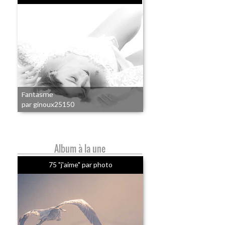
Fantasme
par ginoux25150
Album à la une
75 "j'aime" par photo