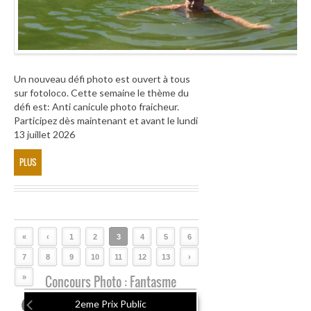
Un nouveau défi photo est ouvert à tous
sur fotoloco. Cette semaine le thème du
défi est: Anti canicule photo fraicheur.
Participez dès maintenant et avant le lundi
13 juillet 2026
PLUS
«
‹
1
2
3
4
5
6
7
8
9
10
11
12
13
›
»
Concours Photo : Fantasme
2eme Prix Public