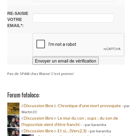
RE-SAISIE
VOTRE
EMAIL*:
Pas de SPAM chez Blaise! C'est promis!
Forum fotoloco:
Discussion libre
Chronique d'une mort provoquée
(
)-
-
-par
Martin33
Discussion libre
Le mur du con ; oups ; du son de
(
)-
l’hypocrisie vient d’être franchi :
-
-par karamba
Discussion libre
Et si... (Vers2.3)
(
)-
-
-par karamba