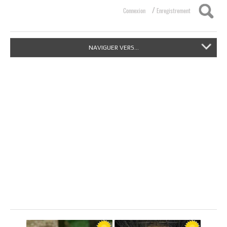
/
Connexion
Enregistrement
NAVIGUER VERS...