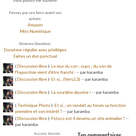
Vous pouvez me soutenir!
Passez par ces liens avant vos
achats:
Amazon
Miss Numérique
Devenez Donateur:
Donateur régulier avec privilèges
Faites un don ponctuel
(
Discussion libre
)·
Le mur du con ; oups ; du son de
l’hypocrisie vient d’être franchi :
-
- par karamba
(
Discussion libre
)·
Et si... (Vers2.3)
-
- par karamba
(
Discussion libre
)·
La sourdine abusive !
-
- par karamba
(
Technique Photo
)·
Et si… on rendait au forum sa fonction
première et son intérêt ?
-
- par karamba
(
Discussion libre
)·
Fotoco est-il devenu un site animalier ?
-
-
par karamba
Top commentaires
Aucune donnée