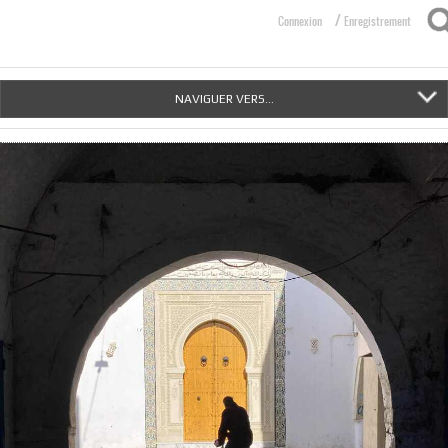
/
Connexion
Enregistrement
NAVIGUER VERS...