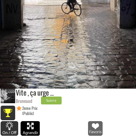
Vite , ça urge ...
Bruneaud
Suivre
2eme Prix
(Public)