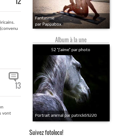
12
Fantasme
ricains.
par Pappabox
e (convenu
Album à la une
52 "j'aime" par photo
13
en
s vont
Portrait animal par patrick69220
Suivez fotoloco!