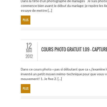
Dans la tête d’un photographe de mariages Je suis photog
commence bien avant le début du mariage: je repère les lieu
essaye de mettre […]
PLUS
12
COURS PHOTO GRATUIT 1.09 – CAPTU
MAI
2012
Dans ce cours photo « pas si débutant que ca », j’examine l
inventé un petit moyen mémo-technique pour que vous-vo
mouvement! 1. Je fixe 2. […]
PLUS