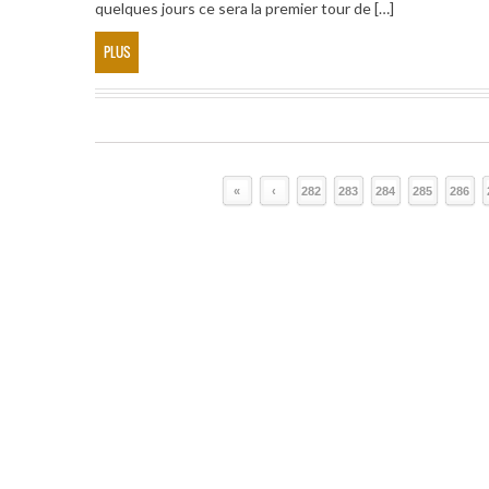
quelques jours ce sera la premier tour de […]
PLUS
«
‹
282
283
284
285
286