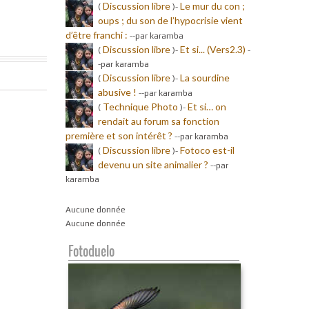
Discussion libre
Le mur du con ;
(
)-
oups ; du son de l’hypocrisie vient
d’être franchi :
-
-par karamba
Discussion libre
Et si... (Vers2.3)
(
)-
-
-par karamba
Discussion libre
La sourdine
(
)-
abusive !
-
-par karamba
Technique Photo
Et si… on
(
)-
rendait au forum sa fonction
première et son intérêt ?
-
-par karamba
Discussion libre
Fotoco est-il
(
)-
devenu un site animalier ?
-
-par
karamba
Aucune donnée
Aucune donnée
Fotoduelo