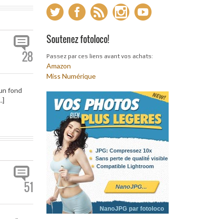
Soutenez fotoloco!
28
Passez par ces liens avant vos achats:
Amazon
Miss Numérique
 un fond
…]
51