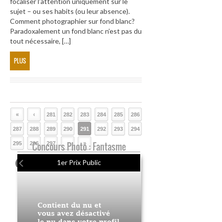
focaliser l’attention uniquement sur le
sujet – ou ses habits (ou leur absence).
Comment photographier sur fond blanc?
Paradoxalement un fond blanc n’est pas du
tout nécessaire, […]
PLUS
«
‹
281
282
283
284
285
286
287
288
289
290
291
292
293
294
295
296
Concours Photo : Fantasme
297
›
»
1er Prix Public