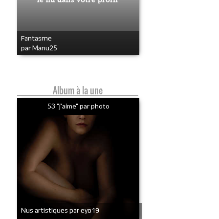
Fantasme
par Manu25
Album à la une
53 "j'aime" par photo
Nus artistiques par eyo19