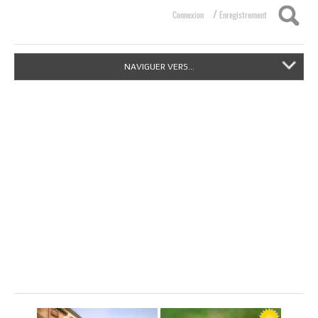
/
Connexion
Enregistrement
NAVIGUER VERS...