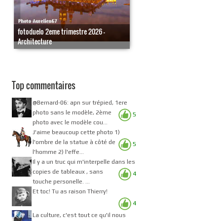
fotoduelo 2eme trimestre 2026 -
Architecture
Top commentaires
@Bernard-06: apn sur trépied, 1ere
photo sans le modèle, 2ème
5
photo avec le modèle cou...
J'aime beaucoup cette photo 1)
l'ombre de la statue à côté de
5
l'homme 2) l'effe...
Il y a un truc qui m'interpelle dans les
copies de tableaux , sans
4
touche personelle. ...
Et toc! Tu as raison Thierry!
4
La culture, c'est tout ce qu'il nous