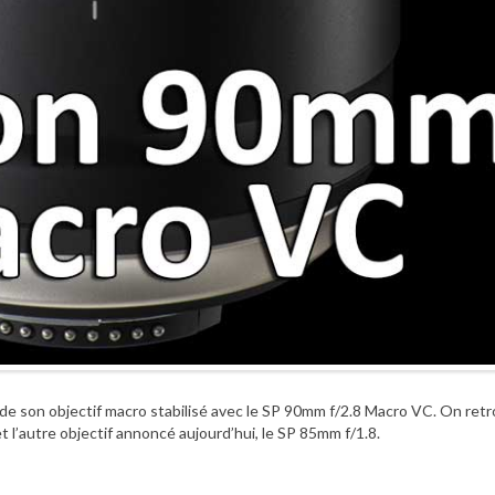
de son objectif macro stabilisé avec le SP 90mm f/2.8 Macro VC. On ret
l’autre objectif annoncé aujourd’hui, le SP 85mm f/1.8.