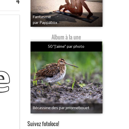
4
Fantasme
par Pappabox
Album à la une
50 "j'aime" par photo
Bécassine des par jeromebouet
Suivez fotoloco!