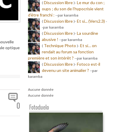
Discussion libre
Le mur du con ;
(
)-
oups ; du son de l’hypocrisie vient
d’être franchi :
-
-par karamba
Discussion libre
Et si... (Vers2.3)
(
)-
-
-par karamba
Discussion libre
La sourdine
(
)-
abusive !
-
-par karamba
nouvelle
Technique Photo
Et si… on
(
)-
ule optique
rendait au forum sa fonction
première et son intérêt ?
-
-par karamba
Discussion libre
Fotoco est-il
(
)-
devenu un site animalier ?
-
-par
karamba
Aucune donnée
Aucune donnée
0
Fotoduelo