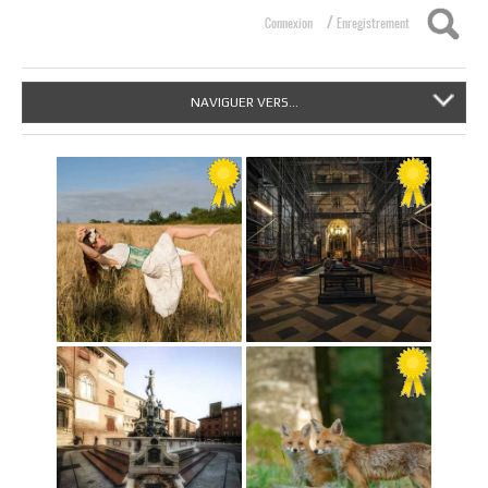
/
Connexion
Enregistrement
NAVIGUER VERS...