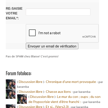
RE-SAISIE
VOTRE
EMAIL*:
Pas de SPAM chez Blaise! C'est promis!
Forum fotoloco:
Discussion libre
Chronique d'une mort provoquée
(
)-
-
-par
karamba
Discussion libre
Chasse aux lions
(
)-
-
-par karamba
Discussion libre
Le mur du con ; oups ; du son
(
)-
de l’hypocrisie vient d’être franchi :
-
-par karamba
Discussion libre
Et si... (Vers2.3)
(
)-
-
-par karamba