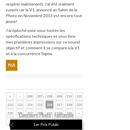
respirer maintenant). J’ai été vraiment
surpris car la V1, annoncé au Salon de la
Photo en Novembre 2013 est encore tout
jeune!
J’ai épluché pour vous toutes les
spécifications techniques et vous livre
mes premières impressions sur ce nouvel
objectif et comment il se compare à la V1
et à la concurrence Sigma.
PLUS
«
‹
206
207
208
209
210
211
212
213
214
215
216
217
218
219
220
221
Concours Photo : Fantasme
222
223
224
225
226
›
»
1er Prix Public