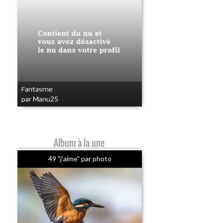
Fantasme
par Manu25
Album à la une
49 "j'aime" par photo