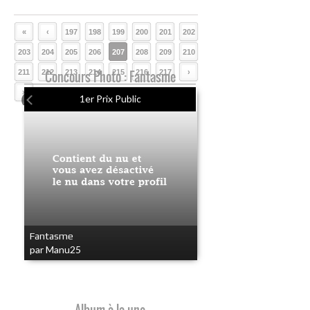
«
‹
197
198
199
200
201
202
203
204
205
206
207
208
209
210
211
212
Concours Photo : Fantasme
213
214
215
216
217
›
»
1er Prix Public
Fantasme
par Manu25