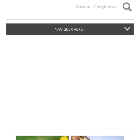
/
Connexion
Enregistrement
NAVIGUER VERS...