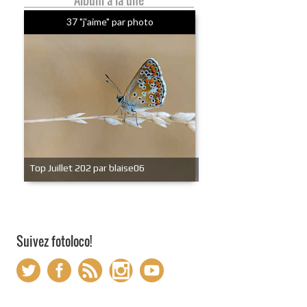
Album à la une
37 "j'aime" par photo
Top Juillet 202 par blaise06
Suivez fotoloco!