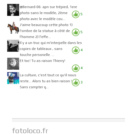
@Bernard-06: apn sur trépied, 1ere
photo sans le modèle, 2ème
5
photo avec le modèle cou...
J'aime beaucoup cette photo 1)
l'ombre de la statue à côté de
5
l'homme 2) l'effe...
Il y a un truc qui m'interpelle dans les
copies de tableaux , sans
4
touche personelle. ...
Et toc! Tu as raison Thierry!
4
La culture, c'est tout ce qu'il nous
reste... Alors tu as bien raison !
3
Sans compter q...
fotoloco.fr