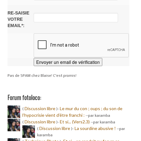
RE-SAISIE
VOTRE
EMAIL*:
Pas de SPAM chez Blaise! C'est promis!
Forum fotoloco:
Discussion libre
Le mur du con ; oups ; du son de
(
)-
l’hypocrisie vient d’être franchi :
-
-par karamba
Discussion libre
Et si... (Vers2.3)
(
)-
-
-par karamba
Discussion libre
La sourdine abusive !
(
)-
-
-par
karamba