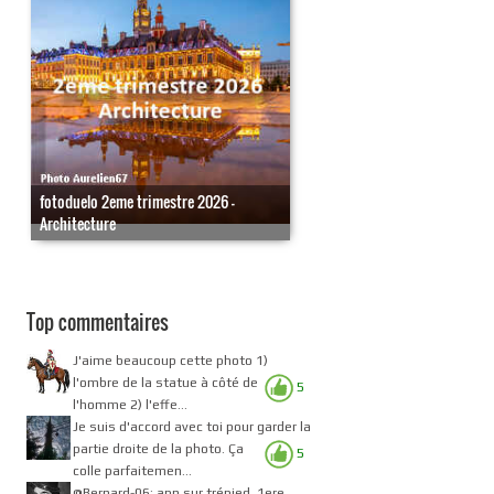
fotoduelo 2eme trimestre 2026 -
Architecture
Top commentaires
J'aime beaucoup cette photo 1)
l'ombre de la statue à côté de
5
l'homme 2) l'effe...
Je suis d'accord avec toi pour garder la
partie droite de la photo. Ça
5
colle parfaitemen...
@Bernard-06: apn sur trépied, 1ere