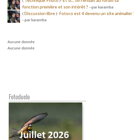
Technique Photo
Et si… on rendait au forum sa
(
)-
fonction première et son intérêt ?
-
-par karamba
Discussion libre
Fotoco est-il devenu un site animalier ?
(
)-
-
-par karamba
Aucune donnée
Aucune donnée
Fotoduelo