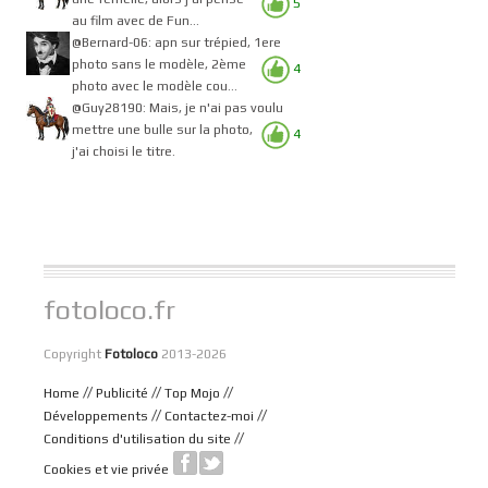
5
au film avec de Fun...
@Bernard-06: apn sur trépied, 1ere
photo sans le modèle, 2ème
4
photo avec le modèle cou...
@Guy28190: Mais, je n'ai pas voulu
mettre une bulle sur la photo,
4
j'ai choisi le titre.
fotoloco.fr
Copyright
Fotoloco
2013-2026
//
//
//
Home
Publicité
Top Mojo
//
//
Développements
Contactez-moi
//
Conditions d'utilisation du site
Cookies et vie privée