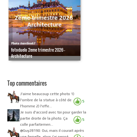
fotoduelo 2eme trimestre 2026 -
Architecture
Top commentaires
J'aime beaucoup cette photo 1)
l'ombre de la statue à côté de
5
l'homme 2) l'effe...
Je suis d'accord avec toi pour garder la
partie droite de la photo. Ça
5
colle parfaitemen...
@Guy28190: Oui, mais il courait après
une femelle, alors j'ai pensé