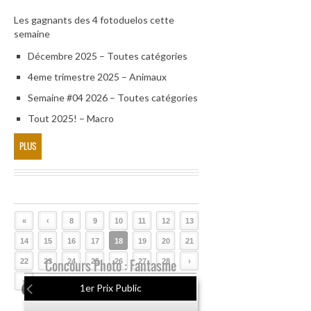
Les gagnants des 4 fotoduelos cette
semaine
Décembre 2025 – Toutes catégories
4eme trimestre 2025 – Animaux
Semaine #04 2026 – Toutes catégories
Tout 2025! – Macro
PLUS
«
‹
8
9
10
11
12
13
14
15
16
17
18
19
20
21
22
23
Concours Photo : Fantasme
24
25
26
27
28
›
»
1er Prix Public