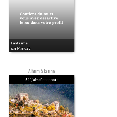
Fantasme
par Manu25
Album à la une
54 "j'aime" par photo