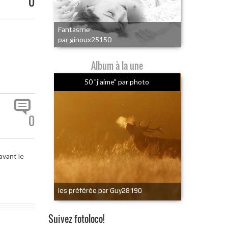
0
Fantasme
par ginoux25150
Album à la une
50 "j'aime" par photo
0
avant le
les préférée par Guy28190
Suivez fotoloco!