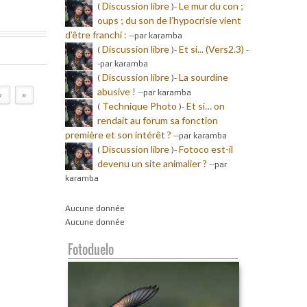
Discussion libre
Le mur du con ;
(
)-
oups ; du son de l’hypocrisie vient
d’être franchi :
-
-par karamba
Discussion libre
Et si... (Vers2.3)
(
)-
-
-par karamba
Discussion libre
La sourdine
(
)-
abusive !
-
-par karamba
›
»
Technique Photo
Et si… on
(
)-
rendait au forum sa fonction
première et son intérêt ?
-
-par karamba
Discussion libre
Fotoco est-il
(
)-
devenu un site animalier ?
-
-par
karamba
Aucune donnée
Aucune donnée
Fotoduelo