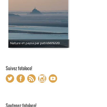
Nature et paysa par patrick69220
Suivez fotoloco!
Soutenez fotoloco!