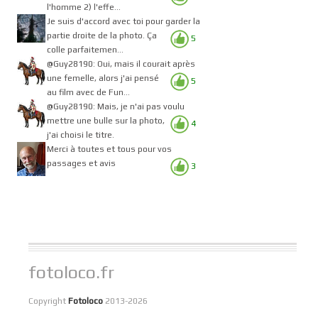
l'homme 2) l'effe...
Je suis d'accord avec toi pour garder la
partie droite de la photo. Ça
5
colle parfaitemen...
@Guy28190: Oui, mais il courait après
une femelle, alors j'ai pensé
5
au film avec de Fun...
@Guy28190: Mais, je n'ai pas voulu
mettre une bulle sur la photo,
4
j'ai choisi le titre.
Merci à toutes et tous pour vos
passages et avis
3
fotoloco.fr
Copyright
Fotoloco
2013-2026