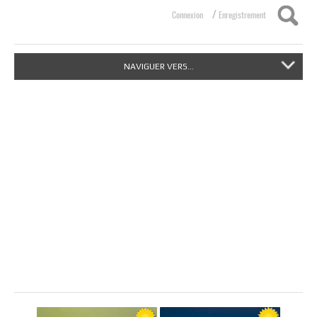
/
Connexion
Enregistrement
NAVIGUER VERS...