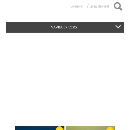
/
Connexion
Enregistrement
NAVIGUER VERS...