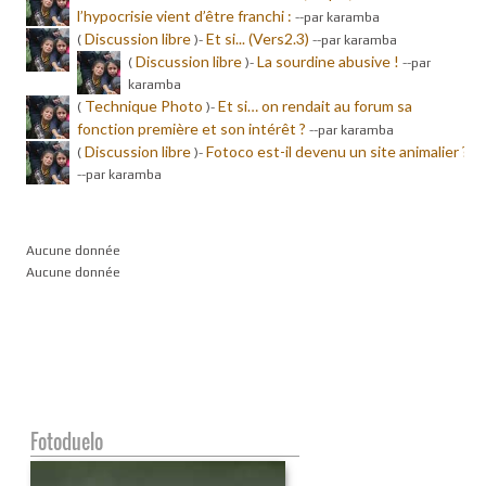
l’hypocrisie vient d’être franchi :
-
-par karamba
Discussion libre
Et si... (Vers2.3)
(
)-
-
-par karamba
Discussion libre
La sourdine abusive !
(
)-
-
-par
karamba
Technique Photo
Et si… on rendait au forum sa
(
)-
fonction première et son intérêt ?
-
-par karamba
Discussion libre
Fotoco est-il devenu un site animalier ?
(
)-
-
-par karamba
Aucune donnée
Aucune donnée
Fotoduelo