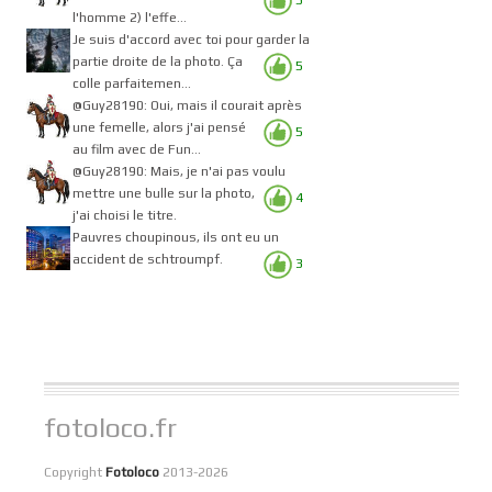
l'homme 2) l'effe...
Je suis d'accord avec toi pour garder la
partie droite de la photo. Ça
5
colle parfaitemen...
@Guy28190: Oui, mais il courait après
une femelle, alors j'ai pensé
5
au film avec de Fun...
@Guy28190: Mais, je n'ai pas voulu
mettre une bulle sur la photo,
4
j'ai choisi le titre.
Pauvres choupinous, ils ont eu un
accident de schtroumpf.
3
fotoloco.fr
Copyright
Fotoloco
2013-2026