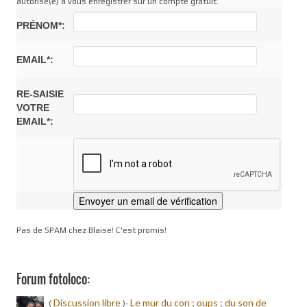
autorisé(e) à vous enregistrer sur un compte gratuit.
PRÉNOM*:
EMAIL*:
RE-SAISIE
VOTRE
EMAIL*:
Pas de SPAM chez Blaise! C'est promis!
Forum fotoloco:
Discussion libre
Le mur du con ; oups ; du son de
(
)-