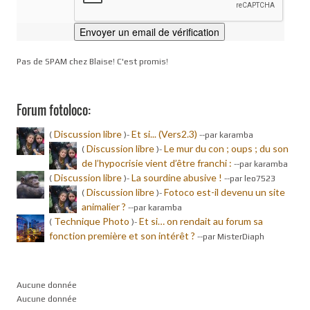
Pas de SPAM chez Blaise! C'est promis!
Forum fotoloco:
Discussion libre
Et si... (Vers2.3)
(
)-
-
-par karamba
Discussion libre
Le mur du con ; oups ; du son
(
)-
de l’hypocrisie vient d’être franchi :
-
-par karamba
Discussion libre
La sourdine abusive !
(
)-
-
-par leo7523
Discussion libre
Fotoco est-il devenu un site
(
)-
animalier ?
-
-par karamba
Technique Photo
Et si… on rendait au forum sa
(
)-
fonction première et son intérêt ?
-
-par MisterDiaph
Aucune donnée
Aucune donnée