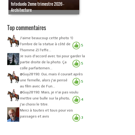
fotoduelo 2eme trimestre 2026 -
Architecture
Top commentaires
J'aime beaucoup cette photo 1)
l'ombre de la statue à côté de
5
l'homme 2) l'effe...
Je suis d'accord avec toi pour garder la
partie droite de la photo. Ça
5
colle parfaitemen...
@Guy28190: Oui, mais il courait après
une femelle, alors j'ai pensé
5
au film avec de Fun...
@Guy28190: Mais, je n'ai pas voulu
mettre une bulle sur la photo,
4
j'ai choisi le titre.
Merci à toutes et tous pour vos
passages et avis
3