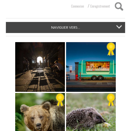
/
Connexion
Enregistrement
NAVIGUER VERS...