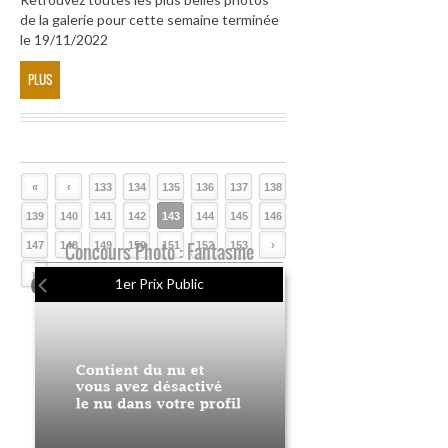
de la galerie pour cette semaine terminée
le 19/11/2022
PLUS
«
‹
133
134
135
136
137
138
139
140
141
142
143
144
145
146
147
148
Concours Photo : Fantasme
149
150
151
152
153
›
»
1er Prix Public