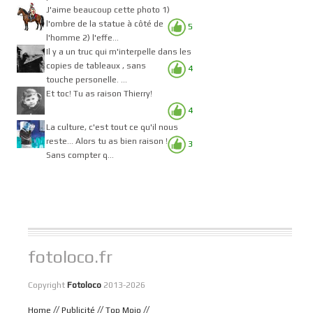
J'aime beaucoup cette photo 1)
l'ombre de la statue à côté de
5
l'homme 2) l'effe...
Il y a un truc qui m'interpelle dans les
copies de tableaux , sans
4
touche personelle. ...
Et toc! Tu as raison Thierry!
4
La culture, c'est tout ce qu'il nous
reste... Alors tu as bien raison !
3
Sans compter q...
fotoloco.fr
Copyright
Fotoloco
2013-2026
//
//
//
Home
Publicité
Top Mojo