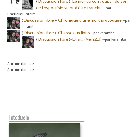
Discussion libre
Le mur du con ; oups ; du son
(
)-
de l’hypocrisie vient d’être franchi :
-
-par
UneBelleHistoire
Discussion libre
Chronique d'une mort provoquée
(
)-
-
-par
karamba
Discussion libre
Chasse aux lions
(
)-
-
-par karamba
Discussion libre
Et si... (Vers2.3)
(
)-
-
-par karamba
Aucune donnée
Aucune donnée
Fotoduelo