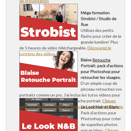
de présentation
Méga formation
Strobist / Studio de
Rue
Utilisez des petits
flashs pour créer de la
grande lumière! Plus
de 5 heures de vidéo téléchargeable.
Découvrez le
contenu des vidéos
Blaise
Retouche
Portrait: pack d’actions
pour Photoshop pour
retoucher les visages.
D’un simple coup de
pinceau retouchez vos
portraits comme un pro. J’ai inclus les tutos videos pour
très facilement maîtriser la retouche portrait.
Cliquez
pour une démonstration en video des actions photoshop
Le Look Noir et Blanc
Pack d’actions pour
Photoshop pour créer
de superbes photos
noir et blanc.
Cliquez