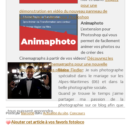
pour une
démonstration en vidéo du nouveau panneau de
contrôle noir et blanc pour Photoshop
Animaphoto
L’extension pour
Photoshop qui vous
permet de facilement
animer vos photos ou
de créer des
Cinemagraphs à partir de vos videos!
Découvrez les
animagraphs et cinemagraphs pour une nouvelle
dimension pour vos photos
Blaise Fiedler
: Je suis photographe
spécialisé dans le mariage sur les
Alpes-Maritimes (06) et dans la
belle photographie sociale.
Quand je trouve le temps j’aime
partager ma passion de la
photographie sur ce blog afin que
tous puissent apprendre.
Posté par
blaise06
dans
Actualité du site
,
Concours
Ajouter cet article à vos favoris fotoloco