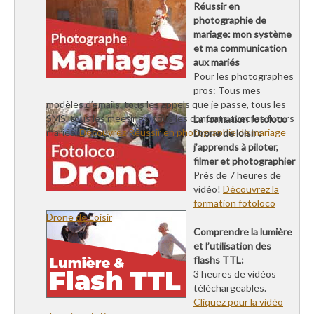
Réussir en
photographie de
mariage: mon système
et ma communication
aux mariés
Pour les photographes
pros: Tous mes
modèles d’emails, tous les appels que je passe, tous les
SMS, tous les meetings, tous les contrats avec les futurs
La formation fotoloco
mariés.
Découvrez Réussir en photographie de mariage
Drone de loisir :
j’apprends à piloter,
filmer et photographier
Près de 7 heures de
vidéo!
Découvrez la
formation fotoloco
Drone de Loisir
Comprendre la lumière
et l’utilisation des
flashs TTL:
3 heures de vidéos
téléchargeables.
Cliquez pour la vidéo