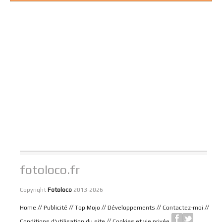
fotoloco.fr
Copyright
Fotoloco
2013-2026
//
//
//
//
//
Home
Publicité
Top Mojo
Développements
Contactez-moi
//
Conditions d'utilisation du site
Cookies et vie privée