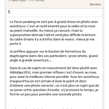
11 août 2022 - 11 h 14 min
Membre
5
Le focus peaking ne sert pas à grand chose en photo avec
autofocus. C’est un outil inventé pour la vidéo et la mise
au point manuelle. Au mieux ça rassure, mais la
superposition distraie l’œil et rend plus difficile la lecture
du cadre (moins il y a d’infos dans le viseur, mieux je me
porte !).
Je préfère appuyer sur le bouton de fermeture du
diaphragme dans des cas particuliers : proxi-photo, grand
angle à grande ouverture….
Dans le cas de sujets en mouvement (et donc plutôt avec
téléobjectifs), mon premier réflexe c’est d’ouvrir au max.
pour avoir la meilleure vitesse possible. Avec les autofocus
d’aujourd’hui on est certain d’avoir le point et donc
d’obtenir une photo correcte : ce n’est plus un sujet que de
se poser cette question. Ensuite, si j’ai encore le temps, je
ferme un peu pour prendre une seconde photo.