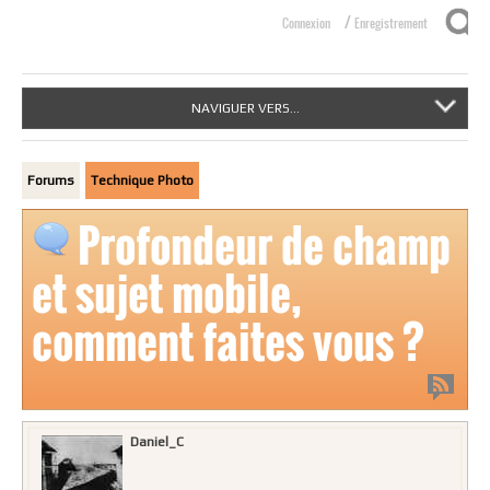
/
Connexion
Enregistrement
NAVIGUER VERS...
Forums
Technique Photo
Profondeur de champ
et sujet mobile,
comment faites vous ?
Daniel_C