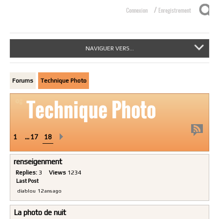
/
Connexion
Enregistrement
NAVIGUER VERS...
Forums
Technique Photo
Technique Photo
1
...
17
18
renseigenment
Replies:
3
Views
1234
Last Post
diablou
12 ans ago
La photo de nuit