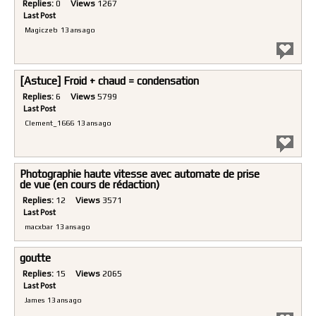
Replies:
0
Views
1267
Last Post
Magiczeb
13 ans ago
[Astuce] Froid + chaud = condensation
Replies:
6
Views
5799
Last Post
Clement_1666
13 ans ago
Photographie haute vitesse avec automate de prise
de vue (en cours de rédaction)
Replies:
12
Views
3571
Last Post
macxbar
13 ans ago
goutte
Replies:
15
Views
2065
Last Post
James
13 ans ago