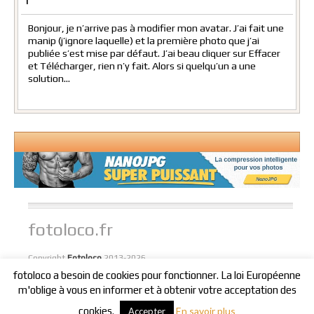
1
Bonjour, je n’arrive pas à modifier mon avatar. J’ai fait une
manip (j’ignore laquelle) et la première photo que j’ai
publiée s’est mise par défaut. J’ai beau cliquer sur Effacer
et Télécharger, rien n’y fait. Alors si quelqu’un a une
solution…
fotoloco.fr
Copyright
Fotoloco
2013-2026
fotoloco a besoin de cookies pour fonctionner. La loi Européenne
//
//
//
//
//
Home
Publicité
Top Mojo
Développements
Contactez-moi
m'oblige à vous en informer et à obtenir votre acceptation des
//
Conditions d'utilisation du site
Cookies et vie privée
cookies.
En savoir plus
Accepter