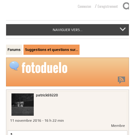
/
Connexion
Enregistrement
NAVIGUER VERS...
Forums
Suggestions et questions sur…
fotoduelo
patrick69220
11 novembre 2016 - 16 h 22 min
Membre