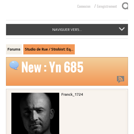
/
Connexion
Enregistrement
NAVIGUER VERS...
Forums
Studio de Rue / Strobist: Eq…
New : Yn 685
Franck_1724