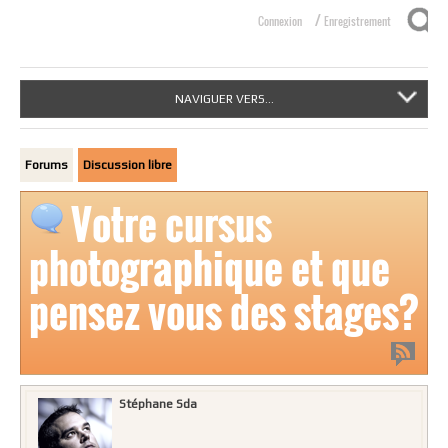
/
Connexion
Enregistrement
NAVIGUER VERS...
Forums
Discussion libre
Votre cursus
photographique et que
pensez vous des stages?
Stéphane Sda