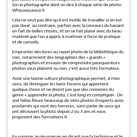
toi un photographe dont on dira à chaque série de photo:
Whouaouaoua !!!
Cela ne veut pas dire qu’il est inutile de travailler si on est
pas doué, au contraire, parfois avec la concours du hasard
on fait de belles choses, et on se fait plaisir avec du beau
matériel que l’on a appris à maitriser à force de pratique
et de conseils.
Emprunter des livres au rayon photo de la bibliothèque du
coin, notamment des biographies des « grands »
photographes et essayer de comprendre pourquoi leurs
photos vous plaisent ou non, c’est aussi très formateur.
Avoir une bonne culture photographique permet, à mon
sens, de distinguer les bons forums qui apportent
quelque chose et ne disent pas que des conneries du
genre «
apprendre la photo, c’est long et compliqué
« . On
voit hélas fleurir beaucoup de sites photos d’experts auto
proclamés qui sont des horreurs, sans parler de ceux qui
ont découvert la photo depuis 2 ou 3 ans et vous
proposent des formations !!!.
En somme, je résumerais en disant que la technique et le