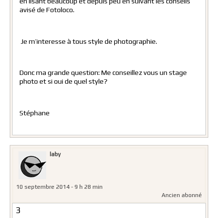
en lisant beaucoup et depuis peu en suivant les conseils
avisé de Fotoloco.
Je m’interesse à tous style de photographie.
Donc ma grande question: Me conseillez vous un stage
photo et si oui de quel style?
Stéphane
laby
10 septembre 2014 - 9 h 28 min
Ancien abonné
3