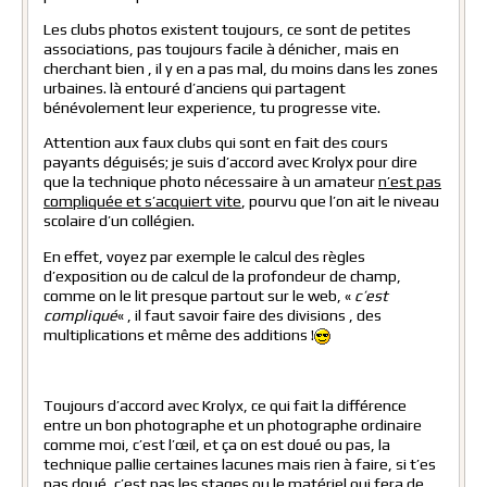
Les clubs photos existent toujours, ce sont de petites
associations, pas toujours facile à dénicher, mais en
cherchant bien , il y en a pas mal, du moins dans les zones
urbaines. là entouré d’anciens qui partagent
bénévolement leur experience, tu progresse vite.
Attention aux faux clubs qui sont en fait des cours
payants déguisés; je suis d’accord avec Krolyx pour dire
que la technique photo nécessaire à un amateur
n’est pas
compliquée et s’acquiert vite
, pourvu que l’on ait le niveau
scolaire d’un collégien.
En effet, voyez par exemple le calcul des règles
d’exposition ou de calcul de la profondeur de champ,
comme on le lit presque partout sur le web, «
c’est
compliqué
« , il faut savoir faire des divisions , des
multiplications et même des additions !
Toujours d’accord avec Krolyx, ce qui fait la différence
entre un bon photographe et un photographe ordinaire
comme moi, c’est l’œil, et ça on est doué ou pas, la
technique pallie certaines lacunes mais rien à faire, si t’es
pas doué, c’est pas les stages ou le matériel qui fera de