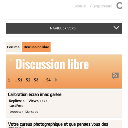
/
Connexion
Enregistrement
NAVIGUER VERS...
Forums
Discussion libre
Discussion libre
1
...
51
52
53
…
54
Calibration écran imac galère
Replies:
4
Views
1474
Last Post
Jeppesen
12 ans ago
Votre cursus photographique et que pensez vous des