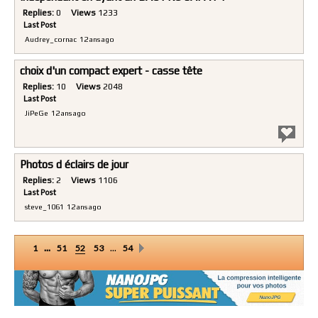
Replies:
0
Views
1233
Last Post
Audrey_cornac
12 ans ago
choix d'un compact expert - casse tête
Replies:
10
Views
2048
Last Post
JiPeGe
12 ans ago
Photos d éclairs de jour
Replies:
2
Views
1106
Last Post
steve_1061
12 ans ago
...
…
1
51
52
53
54