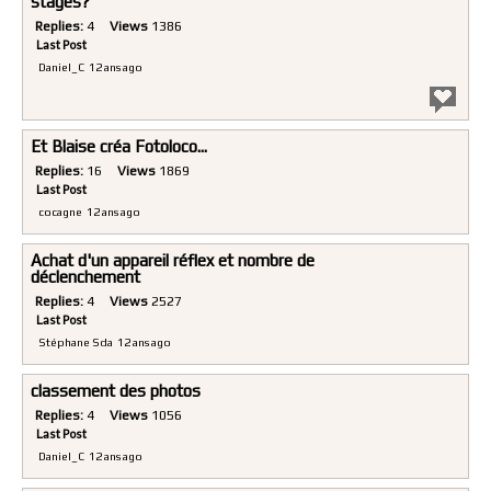
stages?
Replies:
4
Views
1386
Last Post
Daniel_C
12 ans ago
Et Blaise créa Fotoloco...
Replies:
16
Views
1869
Last Post
cocagne
12 ans ago
Achat d'un appareil réflex et nombre de
déclenchement
Replies:
4
Views
2527
Last Post
Stéphane Sda
12 ans ago
classement des photos
Replies:
4
Views
1056
Last Post
Daniel_C
12 ans ago