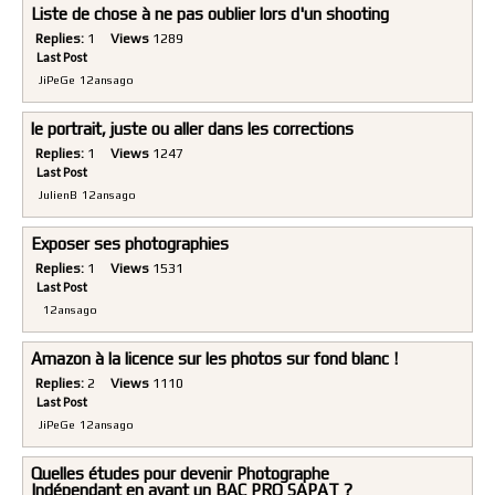
Liste de chose à ne pas oublier lors d'un shooting
Replies:
1
Views
1289
Last Post
JiPeGe
12 ans ago
le portrait, juste ou aller dans les corrections
Replies:
1
Views
1247
Last Post
JulienB
12 ans ago
Exposer ses photographies
Replies:
1
Views
1531
Last Post
12 ans ago
Amazon à la licence sur les photos sur fond blanc !
Replies:
2
Views
1110
Last Post
JiPeGe
12 ans ago
Quelles études pour devenir Photographe
Indépendant en ayant un BAC PRO SAPAT ?