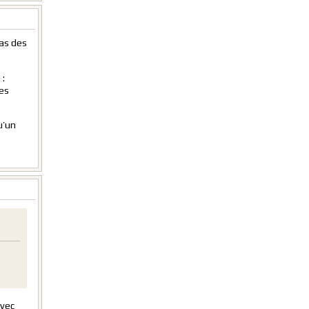
pas des
 :
les
u’un
avec