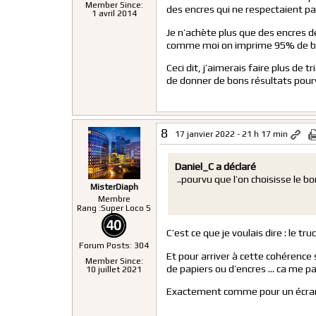
Member Since:
des encres qui ne respectaient pas
1 avril 2014
Je n’achète plus que des encres de
comme moi on imprime 95% de bur
Ceci dit, j’aimerais faire plus de 
de donner de bons résultats pourvu
8
17 janvier 2022 - 21 h 17 min
Daniel_C a déclaré
..pourvu que l’on choisisse le bo
MisterDiaph
Membre
Rang :
Super Loco 5
C’est ce que je voulais dire : le tr
Forum Posts: 304
Et pour arriver à cette cohérence
Member Since:
de papiers ou d’encres … ca me pa
10 juillet 2021
Exactement comme pour un écran 