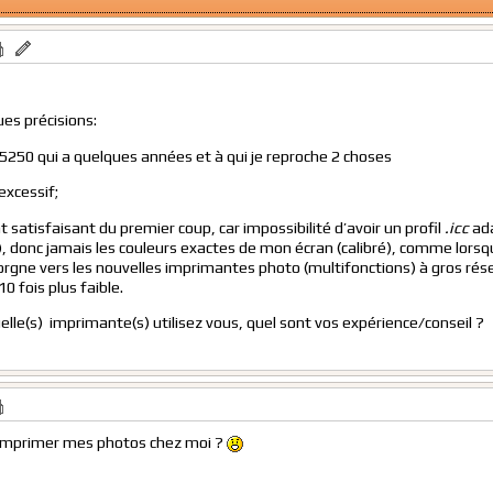
ues précisions:
250 qui a quelques années et à qui je reproche 2 choses
excessif;
satisfaisant du premier coup, car impossibilité d’avoir un profil
.icc
ad
, donc jamais les couleurs exactes de mon écran (calibré), comme lorsq
 lorgne vers les nouvelles imprimantes photo (multifonctions) à gros rése
0 fois plus faible.
elle(s) imprimante(s) utilisez vous, quel sont vos expérience/conseil ?
 à imprimer mes photos chez moi ?