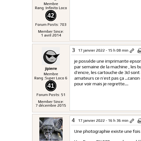
Membre
Rang :
Infinito Loco
Forum Posts: 703
Member Since:
1 avril 2014
3
17 janvier 2022 - 15 h 08 min
je posséde une imprimante epson x
par semaine de la machine , les 
jipierre
d’encre, les cartouche de 3cl sont 
Membre
amateurs ce n’est pas ça …canon
Rang :
Super Loco 6
pour voir mais je regrette….
Forum Posts: 51
Member Since:
7 décembre 2015
4
17 janvier 2022 - 16 h 36 min
Une photographie existe une fois i