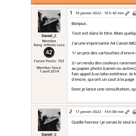
1
16 janvier 2022 - 10 h 42 min
Bonjour,
Tout est dans le titre. Mais quelq
Daniel_C
Membre
J’ai une imprimante A4 Canon MG5
Rang :
Infinito Loco
1/ un prix des cartouches d’encre 
Forum Posts: 703
2/ un rendu des couleurs rarement 
Member Since:
au papier photo (canon ou autres)
1 avril 2014
fais appel à un labo extérieur. Je
d’encre, qui ont un cout à la page 1
Donc je lance une consultation, qu
2
17 janvier 2022 - 14 h 08 min
Quelle horreur ! je serais le seul
Daniel_C