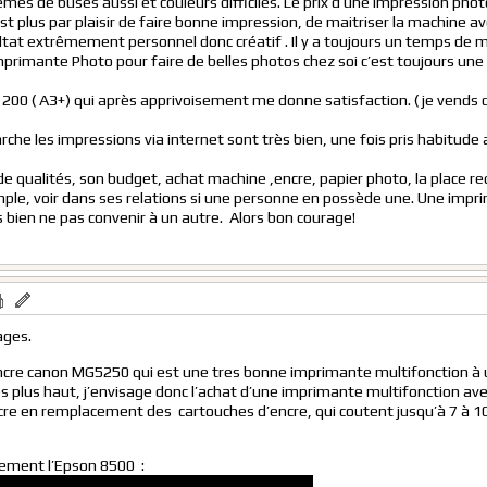
es de buses aussi et couleurs difficiles. Le prix d’une impression phot
st plus par plaisir de faire bonne impression, de maitriser la machine av
ultat extrêmement personnel donc créatif . Il y a toujours un temps de 
primante Photo pour faire de belles photos chez soi c’est toujours une
o 200 ( A3+) qui après apprivoisement me donne satisfaction. ( je vends 
e les impressions via internet sont très bien, une fois pris habitude 
de qualités, son budget, achat machine ,encre, papier photo, la place re
le, voir dans ses relations si une personne en possède une. Une impr
 bien ne pas convenir à un autre. Alors bon courage!
ages.
’encre canon MG5250 qui est une tres bonne imprimante multifonction à
es plus haut, j’envisage donc l’achat d’une imprimante multifonction ave
re en remplacement des cartouches d’encre, qui coutent jusqu’à 7 à 10
lement l’Epson 8500 :