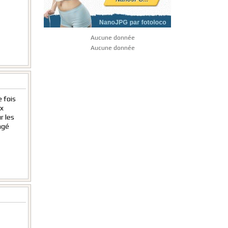
Aucune donnée
Aucune donnée
 fois
x
r les
ngé