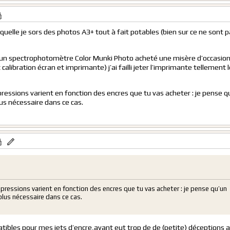
aquelle je sors des photos A3+ tout à fait potables (bien sur ce ne sont 
à un spectrophotomètre Color Munki Photo acheté une misère d’occasion
 calibration écran et imprimante) j’ai failli jeter l’imprimante tellement 
pressions varient en fonction des encres que tu vas acheter : je pense q
s nécessaire dans ce cas.
mpressions varient en fonction des encres que tu vas acheter : je pense qu’un
us nécessaire dans ce cas.
atibles pour mes jets d’encre,ayant eut trop de de (petite) déceptions 