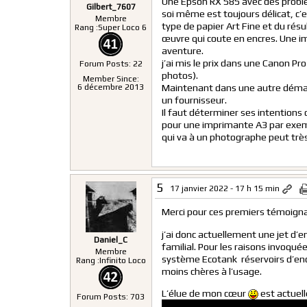
Une Epson RX 585 avec des problèm
Gilbert_7607
soi même est toujours délicat, c’e
Membre
type de papier Art Fine et du rés
Rang :
Super Loco 6
œuvre qui coute en encres. Une im
aventure.
j’ai mis le prix dans une Canon Pr
Forum Posts: 22
photos).
Member Since:
Maintenant dans une autre démarch
6 décembre 2013
un fournisseur.
Il faut déterminer ses intentions 
pour une imprimante A3 par exemp
qui va à un photographe peut très
5
17 janvier 2022 - 17 h 15 min
Merci pour ces premiers témoign
j’ai donc actuellement une jet d
Daniel_C
familial. Pour les raisons invoqué
Membre
système Ecotank réservoirs d’enc
Rang :
Infinito Loco
moins chères à l’usage.
L’élue de mon cœur
est actuel
Forum Posts: 703