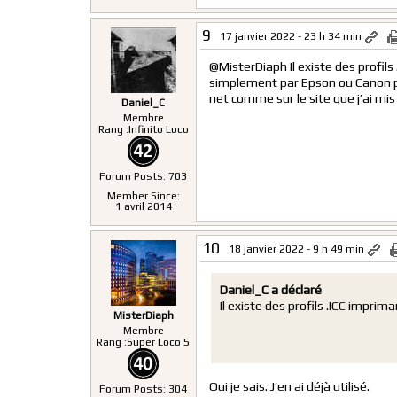
9
17 janvier 2022 - 23 h 34 min
@MisterDiaph Il existe des profils
simplement par Epson ou Canon par
net comme sur le site que j’ai mis 
Daniel_C
Membre
Rang :
Infinito Loco
Forum Posts: 703
Member Since:
1 avril 2014
10
18 janvier 2022 - 9 h 49 min
Daniel_C a déclaré
Il existe des profils .ICC imprim
MisterDiaph
Membre
Rang :
Super Loco 5
Oui je sais. J’en ai déjà utilisé.
Forum Posts: 304