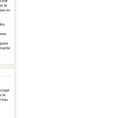
o par
ec le
mise en
des
avec
quise
imante
 usage
c le
 fois