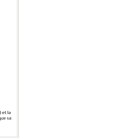
 et la
 que sa