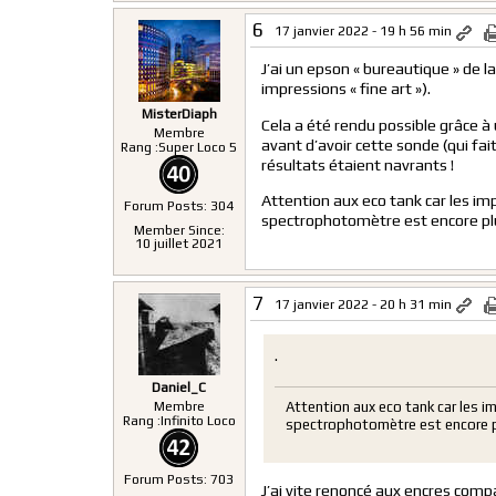
6
17 janvier 2022 - 19 h 56 min
J’ai un epson « bureautique » de l
impressions « fine art »).
MisterDiaph
Cela a été rendu possible grâce 
Membre
avant d’avoir cette sonde (qui fait
Rang :
Super Loco 5
résultats étaient navrants !
Attention aux eco tank car les im
Forum Posts: 304
spectrophotomètre est encore plu
Member Since:
10 juillet 2021
7
17 janvier 2022 - 20 h 31 min
.
Daniel_C
Membre
Attention aux eco tank car les i
Rang :
Infinito Loco
spectrophotomètre est encore pl
Forum Posts: 703
J’ai vite renoncé aux encres comp