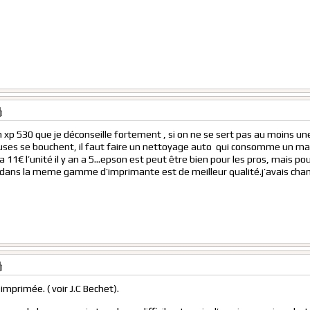
p 530 que je déconseille fortement , si on ne se sert pas au moins une
buses se bouchent, il faut faire un nettoyage auto qui consomme un ma
a 11€ l’unité il y an a 5…epson est peut être bien pour les pros, mais pou
 dans la meme gamme d’imprimante est de meilleur qualité.j’avais cha
mprimée. ( voir J.C Bechet).