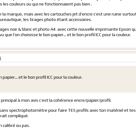
 les couleurs ou qui ne fonctionnaient pas bien .
 la marque, mais avec les cartouches jet d’encre c’est une ruine surtout
eautique, les tirages photo étant accessoires.
triages noir & blanc et photo A4 avec cette nouvelle imprimante Epson qui 
 que l’on choisisse le bon papier… et le bon profil ICC pour la couleur.
n papier… et le bon profil ICC pour la couleur.
uc principal à mon avis c’est la cohérence encre/papier/profil.
 sans spectrophotomètre pour faire TES profils avec ton matériel et tes
rait compliqué.
calibré ou pas.