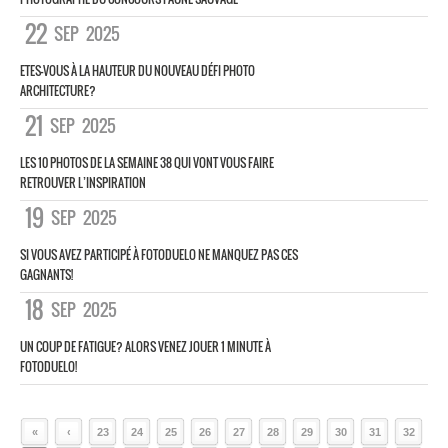
22
SEP
2025
ETES-VOUS À LA HAUTEUR DU NOUVEAU DÉFI PHOTO
ARCHITECTURE?
21
SEP
2025
LES 10 PHOTOS DE LA SEMAINE 38 QUI VONT VOUS FAIRE
RETROUVER L’INSPIRATION
19
SEP
2025
SI VOUS AVEZ PARTICIPÉ À FOTODUELO NE MANQUEZ PAS CES
GAGNANTS!
18
SEP
2025
UN COUP DE FATIGUE? ALORS VENEZ JOUER 1 MINUTE À
FOTODUELO!
«
‹
23
24
25
26
27
28
29
30
31
32