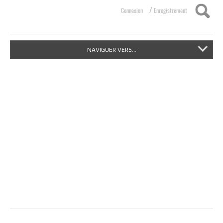
/
Connexion
Enregistrement
NAVIGUER VERS...