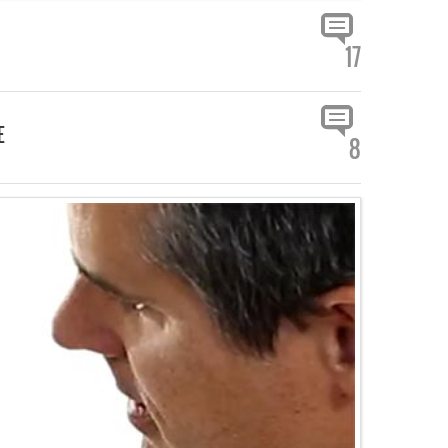
17
E
8