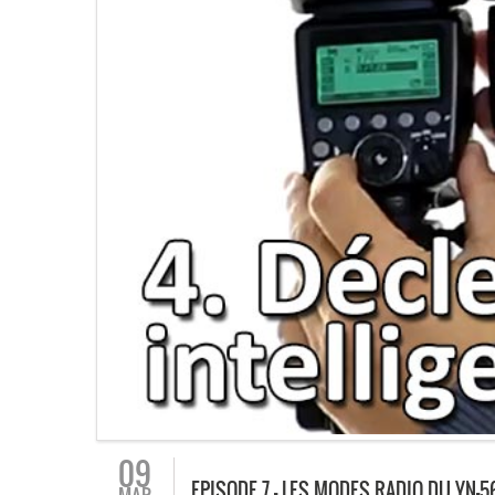
09
EPISODE 7 – LES MODES RADIO DU YN-5