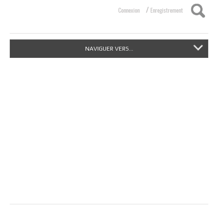
/
Connexion
Enregistrement
NAVIGUER VERS...