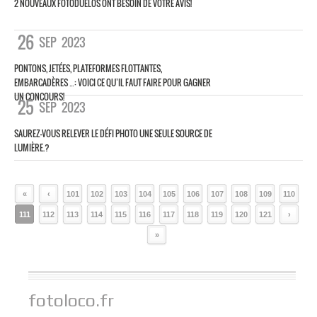
2 NOUVEAUX FOTODUELOS ONT BESOIN DE VOTRE AVIS!
26
SEP
2023
PONTONS, JETÉES, PLATEFORMES FLOTTANTES,
EMBARCADÈRES …: VOICI CE QU’IL FAUT FAIRE POUR GAGNER
UN CONCOURS!
25
SEP
2023
SAUREZ-VOUS RELEVER LE DÉFI PHOTO UNE SEULE SOURCE DE
LUMIÈRE.?
«
‹
101
102
103
104
105
106
107
108
109
110
111
112
113
114
115
116
117
118
119
120
121
›
»
fotoloco.fr