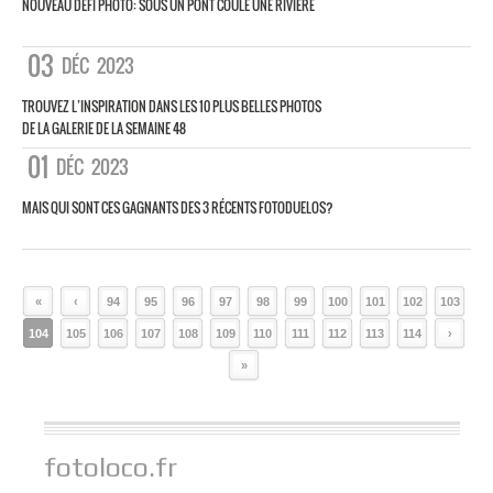
NOUVEAU DÉFI PHOTO: SOUS UN PONT COULE UNE RIVIÈRE
03
DÉC
2023
TROUVEZ L’INSPIRATION DANS LES 10 PLUS BELLES PHOTOS
DE LA GALERIE DE LA SEMAINE 48
01
DÉC
2023
MAIS QUI SONT CES GAGNANTS DES 3 RÉCENTS FOTODUELOS?
«
‹
94
95
96
97
98
99
100
101
102
103
104
105
106
107
108
109
110
111
112
113
114
›
»
fotoloco.fr