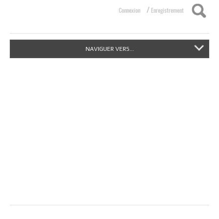
/
Connexion
Enregistrement
NAVIGUER VERS...