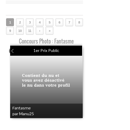
1
2
3
4
5
6
7
8
9
10
11
›
»
Concours Photo : Fantasme
1er Prix Public
Fantasme
par Manu25