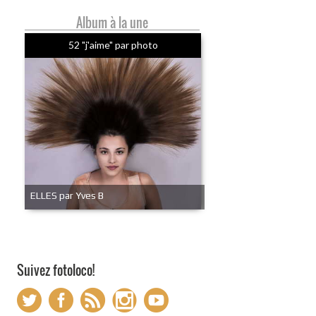
Album à la une
52 "j'aime" par photo
ELLES par Yves B
Suivez fotoloco!