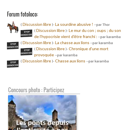
Forum fotoloco:
Discussion libre
La sourdine abusive !
(
)-
-
-par Thor
Discussion libre
Le mur du con ; oups ; du son
(
)-
de l’hypocrisie vient d’être franchi :
-
-par karamba
Discussion libre
La chasse aux lions
(
)-
-
-par karamba
Discussion libre
Chronique d'une mort
(
)-
provoquée
-
-par karamba
Discussion libre
Chasse aux lions
(
)-
-
-par karamba
Concours photo : Participez