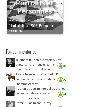
fotoduelo Juillet 2026 - Portraits et
Personnes
Top commentaires
@Bernard-06: apn sur trépied, 1ere
photo sans le modèle, 2ème
5
photo avec le modèle cou...
J'aime beaucoup cette photo 1)
l'ombre de la statue à côté de
5
l'homme 2) l'effe...
Il y a un truc qui m'interpelle dans les
copies de tableaux , sans
4
touche personelle. ...
Et toc! Tu as raison Thierry!