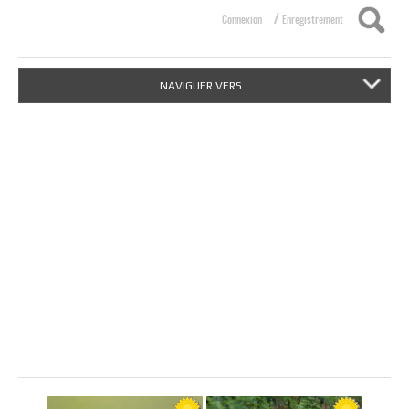
/
Connexion
Enregistrement
NAVIGUER VERS...