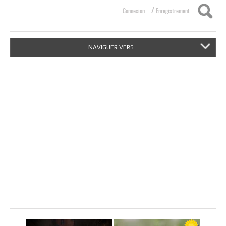
/
Connexion
Enregistrement
NAVIGUER VERS...