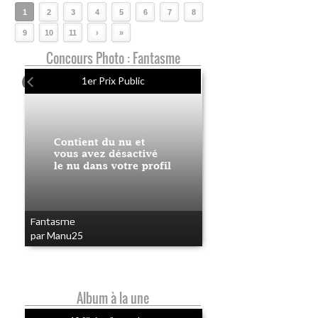
1
2
3
4
5
6
7
8
9
10
11
›
»
Concours Photo : Fantasme
1er Prix Public
Fantasme
par Manu25
Album à la une