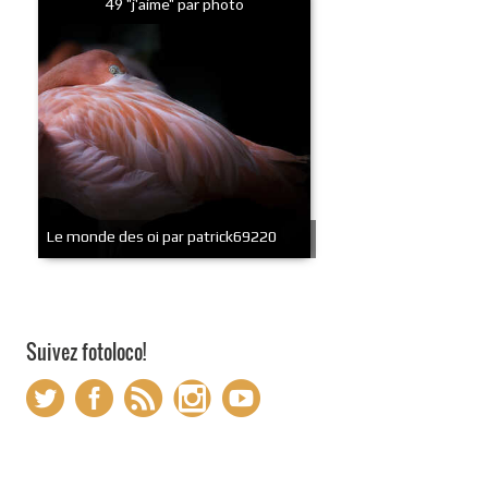
49 "j'aime" par photo
Le monde des oi par patrick69220
Suivez fotoloco!