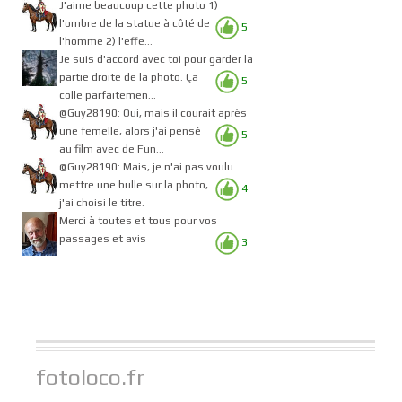
J'aime beaucoup cette photo 1)
l'ombre de la statue à côté de
5
l'homme 2) l'effe...
Je suis d'accord avec toi pour garder la
partie droite de la photo. Ça
5
colle parfaitemen...
@Guy28190: Oui, mais il courait après
une femelle, alors j'ai pensé
5
au film avec de Fun...
@Guy28190: Mais, je n'ai pas voulu
mettre une bulle sur la photo,
4
j'ai choisi le titre.
Merci à toutes et tous pour vos
passages et avis
3
fotoloco.fr